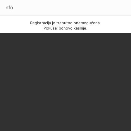
Info
Registracija je trenutno onemogućena.
Pokušaj ponovo kasnije.