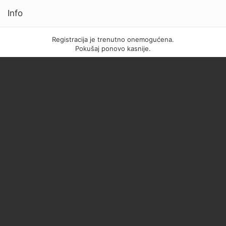
Info
Registracija je trenutno onemogućena.
Pokušaj ponovo kasnije.