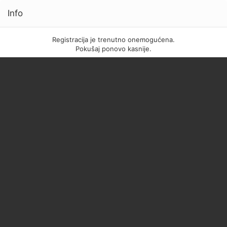
Info
Registracija je trenutno onemogućena.
Pokušaj ponovo kasnije.