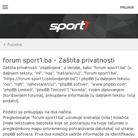
PRIJAVA
Početna
forum sport1.ba - Zaštita privatnosti
Zaštita privatnosti “objašnjava”, u detalje, kako “forum sport1.ba” [u
daljnjem tekstu: “mi”, “nas”, “naš(a/e/i/u)”, “forum sport1.ba”,
“https://forum.sport1.oslobodjenje.ba”] i phpBB [u daljnjem tekstu:
“oni”, “njih”, “njihov(a/e/i/u)”, “phpBB softver”, “www.phpbb.com”,
“phpBB Limited”, “phpBB Tim(ovi)”] “koriste”, tvojim djelovanjem
[korištenjem foruma], prikupljene informacije [u daljnjem tekstu: tvoji
podatci].
Podatci se prikupljaju na dva načina.
Pregledavanje “forum sport1.ba” uzrokuje kreiranje [više] kolačića
[male tekstualne datoteke koje se pohranjuju na tvoje računalo u
preglednikovu mapu privremenog pohranjivanja datoteka] od strane
phpBB softvera. Prva dva kolačića sadrže informacije za identifikaciju