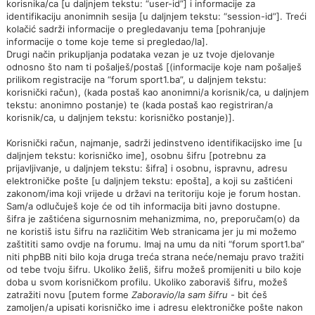
korisnika/ca [u daljnjem tekstu: “user-id”] i informacije za
identifikaciju anonimnih sesija [u daljnjem tekstu: “session-id”]. Treći
kolačić sadrži informacije o pregledavanju tema [pohranjuje
informacije o tome koje teme si pregledao/la].
Drugi način prikupljanja podataka vezan je uz tvoje djelovanje
odnosno što nam ti pošalješ/postaš [(informacije koje nam pošalješ
prilikom registracije na “forum sport1.ba”, u daljnjem tekstu:
korisnički račun), (kada postaš kao anonimni/a korisnik/ca, u daljnjem
tekstu: anonimno postanje) te (kada postaš kao registriran/a
korisnik/ca, u daljnjem tekstu: korisničko postanje)].
Korisnički račun, najmanje, sadrži jedinstveno identifikacijsko ime [u
daljnjem tekstu: korisničko ime], osobnu šifru [potrebnu za
prijavljivanje, u daljnjem tekstu: šifra] i osobnu, ispravnu, adresu
elektroničke pošte [u daljnjem tekstu: epošta], a koji su zaštićeni
zakonom/ima koji vrijede u državi na teritoriju koje je forum hostan.
Sam/a odlučuješ koje će od tih informacija biti javno dostupne.
šifra je zaštićena sigurnosnim mehanizmima, no, preporučam(o) da
ne koristiš istu šifru na različitim Web stranicama jer ju mi možemo
zaštititi samo ovdje na forumu. Imaj na umu da niti “forum sport1.ba”
niti phpBB niti bilo koja druga treća strana neće/nemaju pravo tražiti
od tebe tvoju šifru. Ukoliko želiš, šifru možeš promijeniti u bilo koje
doba u svom korisničkom profilu. Ukoliko zaboraviš šifru, možeš
zatražiti novu [putem forme
Zaboravio/la sam šifru
- bit ćeš
zamoljen/a upisati korisničko ime i adresu elektroničke pošte nakon