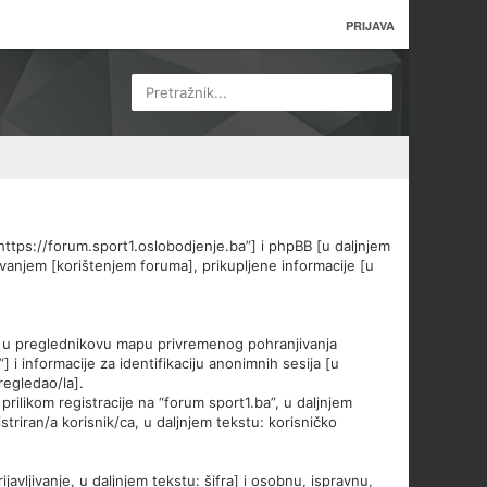
PRIJAVA
Pretražnik...
 “https://forum.sport1.oslobodjenje.ba”] i phpBB [u daljnjem
lovanjem [korištenjem foruma], prikupljene informacije [u
lo u preglednikovu mapu privremenog pohranjivanja
 i informacije za identifikaciju anonimnih sesija [u
regledao/la].
rilikom registracije na “forum sport1.ba”, u daljnjem
triran/a korisnik/ca, u daljnjem tekstu: korisničko
javljivanje, u daljnjem tekstu: šifra] i osobnu, ispravnu,