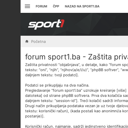
FORUM
ČPP
NAZAD NA SPORT1.BA
Početna
forum sport1.ba - Zaštita priv
Zaštita privatnosti “objašnjava”, u detalje, kako “forum spo
tekstu: “oni”, “njih”, “njihov(a/e/i/u)”, “phpBB softver”, 
daljnjem tekstu: tvoji podatci].
Podatci se prikupljaju na dva načina.
Pregledavanje “forum sport1.ba” uzrokuje kreiranje [više
datoteka] od strane phpBB softvera. Prva dva kolačića sadrž
daljnjem tekstu: “session-id”]. Treći kolačić sadrži infor
Drugi način prikupljanja podataka vezan je uz tvoje djelov
tekstu: korisnički račun), (kada postaš kao anonimni/a kor
postanje)].
Korisnički račun, najmanje, sadrži jedinstveno identifikacij