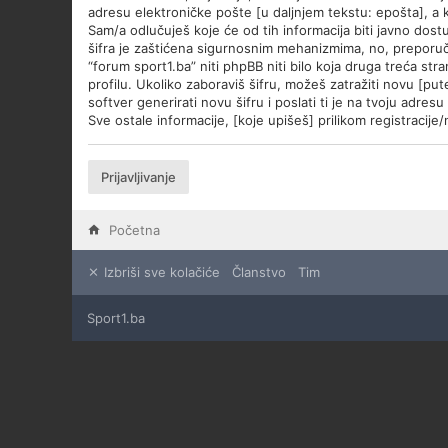
adresu elektroničke pošte [u daljnjem tekstu: epošta], a ko
Sam/a odlučuješ koje će od tih informacija biti javno dost
šifra je zaštićena sigurnosnim mehanizmima, no, preporuča
“forum sport1.ba” niti phpBB niti bilo koja druga treća str
profilu. Ukoliko zaboraviš šifru, možeš zatražiti novu [p
softver generirati novu šifru i poslati ti je na tvoju adres
Sve ostale informacije, [koje upišeš] prilikom registracij
Prijavljivanje
Početna
Izbriši sve kolačiće
Članstvo
Tim
Sport1.ba