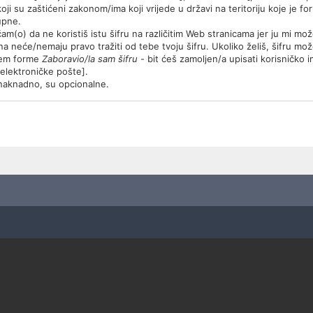
ji su zaštićeni zakonom/ima koji vrijede u državi na teritoriju koje je f
upne.
m(o) da ne koristiš istu šifru na različitim Web stranicama jer ju mi mo
ana neće/nemaju pravo tražiti od tebe tvoju šifru. Ukoliko želiš, šifru m
utem forme
Zaboravio/la sam šifru
- bit ćeš zamoljen/a upisati korisničko
u elektroničke pošte].
e/naknadno, su opcionalne.