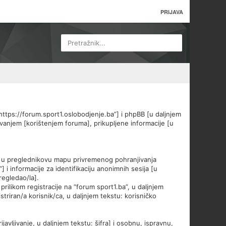
PRIJAVA
Pretražnik...
 “https://forum.sport1.oslobodjenje.ba”] i phpBB [u daljnjem
lovanjem [korištenjem foruma], prikupljene informacije [u
lo u preglednikovu mapu privremenog pohranjivanja
 i informacije za identifikaciju anonimnih sesija [u
regledao/la].
rilikom registracije na “forum sport1.ba”, u daljnjem
triran/a korisnik/ca, u daljnjem tekstu: korisničko
javljivanje, u daljnjem tekstu: šifra] i osobnu, ispravnu,