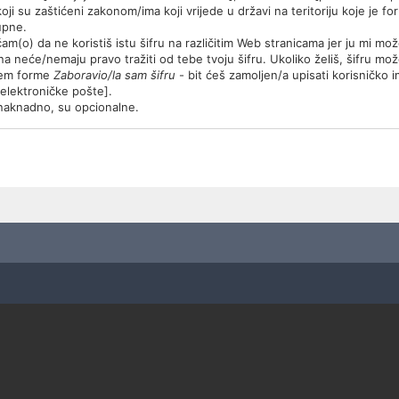
ji su zaštićeni zakonom/ima koji vrijede u državi na teritoriju koje je f
upne.
m(o) da ne koristiš istu šifru na različitim Web stranicama jer ju mi mo
ana neće/nemaju pravo tražiti od tebe tvoju šifru. Ukoliko želiš, šifru m
utem forme
Zaboravio/la sam šifru
- bit ćeš zamoljen/a upisati korisničko
u elektroničke pošte].
e/naknadno, su opcionalne.