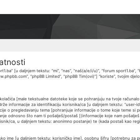
atnosti
rt1.ba” [u daljnjem tekstu: “mi”, “nas”, “naš(a/e/i/u)”, “forum sport1.ba”,
“www.phpbb.com”, “phpBB Limited”, “phpBB Tim(ovi)”] “koriste”, tvojim dje
] kolačića [male tekstualne datoteke koje se pohranjuju na tvoje računa
e informacije za identifikaciju korisnika/ca [u daljnjem tekstu: “user-id”]
macije o pregledavanju tema [pohranjuje informacije o tome koje teme si p
anje odnosno što nam ti pošalješ/postaš [(informacije koje nam pošalješ p
isnik/ca, u daljnjem tekstu: anonimno postanje) te (kada postaš kao regis
sko ime [u daljnjem tekstu: korisničko ime], osobnu šifru [potrebnu za pri