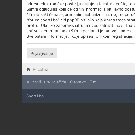
adresu elektroničke pošte [u daljnjem tekstu: epošta], a ko
Sam/a odlučuješ koje će od tih informacija biti javno dost
šifra je zaštićena sigurnosnim mehanizmima, no, preporuča
“forum sport1.ba” niti phpBB niti bilo koja druga treća str
profilu. Ukoliko zaboraviš šifru, možeš zatražiti novu [p
softver generirati novu šifru i poslati ti je na tvoju adres
Sve ostale informacije, [koje upišeš] prilikom registracij
Prijavljivanje
Početna
Izbriši sve kolačiće
Članstvo
Tim
Sport1.ba