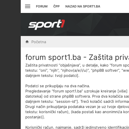
FORUM
ČPP
NAZAD NA SPORT1.BA
Početna
forum sport1.ba - Zaštita priv
Zaštita privatnosti “objašnjava”, u detalje, kako “forum spo
tekstu: “oni”, “njih”, “njihov(a/e/i/u)”, “phpBB softver”, 
daljnjem tekstu: tvoji podatci].
Podatci se prikupljaju na dva načina.
Pregledavanje “forum sport1.ba” uzrokuje kreiranje [više
datoteka] od strane phpBB softvera. Prva dva kolačića sadrž
daljnjem tekstu: “session-id”]. Treći kolačić sadrži infor
Drugi način prikupljanja podataka vezan je uz tvoje djelov
tekstu: korisnički račun), (kada postaš kao anonimni/a kor
postanje)].
Korisnički račun, najmanje, sadrži jedinstveno identifikacij