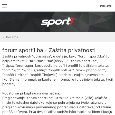
PRIJAVA
Početna
forum sport1.ba - Zaštita privatnosti
Zaštita privatnosti “objašnjava”, u detalje, kako “forum sport1.ba” [u
daljnjem tekstu: “mi”, “nas”, “naš(a/e/i/u)”, “forum sport1.ba”,
“https://forum.sport1.oslobodjenje.ba”] i phpBB [u daljnjem tekstu:
“oni”, “njih”, “njihov(a/e/i/u)”, “phpBB softver”, “www.phpbb.com”,
“phpBB Limited”, “phpBB Tim(ovi)”] “koriste”, tvojim djelovanjem
[korištenjem foruma], prikupljene informacije [u daljnjem tekstu: tvoji
podatci].
Podatci se prikupljaju na dva načina.
Pregledavanje “forum sport1.ba” uzrokuje kreiranje [više] kolačića
[male tekstualne datoteke koje se pohranjuju na tvoje računalo u
preglednikovu mapu privremenog pohranjivanja datoteka] od strane
phpBB softvera. Prva dva kolačića sadrže informacije za identifikaciju