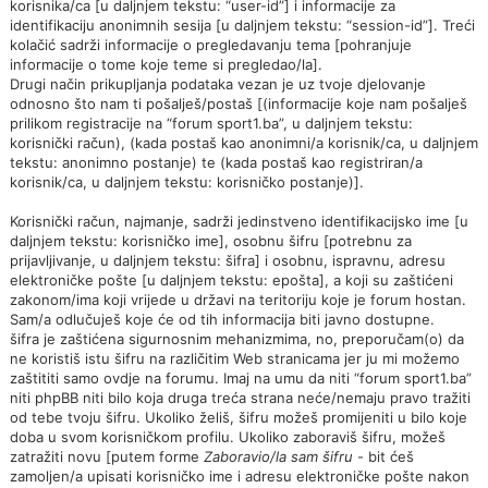
korisnika/ca [u daljnjem tekstu: “user-id”] i informacije za
identifikaciju anonimnih sesija [u daljnjem tekstu: “session-id”]. Treći
kolačić sadrži informacije o pregledavanju tema [pohranjuje
informacije o tome koje teme si pregledao/la].
Drugi način prikupljanja podataka vezan je uz tvoje djelovanje
odnosno što nam ti pošalješ/postaš [(informacije koje nam pošalješ
prilikom registracije na “forum sport1.ba”, u daljnjem tekstu:
korisnički račun), (kada postaš kao anonimni/a korisnik/ca, u daljnjem
tekstu: anonimno postanje) te (kada postaš kao registriran/a
korisnik/ca, u daljnjem tekstu: korisničko postanje)].
Korisnički račun, najmanje, sadrži jedinstveno identifikacijsko ime [u
daljnjem tekstu: korisničko ime], osobnu šifru [potrebnu za
prijavljivanje, u daljnjem tekstu: šifra] i osobnu, ispravnu, adresu
elektroničke pošte [u daljnjem tekstu: epošta], a koji su zaštićeni
zakonom/ima koji vrijede u državi na teritoriju koje je forum hostan.
Sam/a odlučuješ koje će od tih informacija biti javno dostupne.
šifra je zaštićena sigurnosnim mehanizmima, no, preporučam(o) da
ne koristiš istu šifru na različitim Web stranicama jer ju mi možemo
zaštititi samo ovdje na forumu. Imaj na umu da niti “forum sport1.ba”
niti phpBB niti bilo koja druga treća strana neće/nemaju pravo tražiti
od tebe tvoju šifru. Ukoliko želiš, šifru možeš promijeniti u bilo koje
doba u svom korisničkom profilu. Ukoliko zaboraviš šifru, možeš
zatražiti novu [putem forme
Zaboravio/la sam šifru
- bit ćeš
zamoljen/a upisati korisničko ime i adresu elektroničke pošte nakon