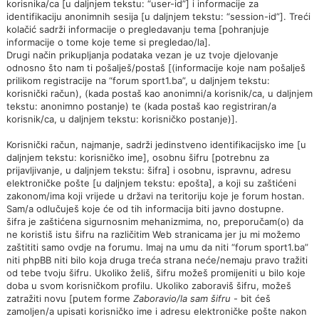
korisnika/ca [u daljnjem tekstu: “user-id”] i informacije za
identifikaciju anonimnih sesija [u daljnjem tekstu: “session-id”]. Treći
kolačić sadrži informacije o pregledavanju tema [pohranjuje
informacije o tome koje teme si pregledao/la].
Drugi način prikupljanja podataka vezan je uz tvoje djelovanje
odnosno što nam ti pošalješ/postaš [(informacije koje nam pošalješ
prilikom registracije na “forum sport1.ba”, u daljnjem tekstu:
korisnički račun), (kada postaš kao anonimni/a korisnik/ca, u daljnjem
tekstu: anonimno postanje) te (kada postaš kao registriran/a
korisnik/ca, u daljnjem tekstu: korisničko postanje)].
Korisnički račun, najmanje, sadrži jedinstveno identifikacijsko ime [u
daljnjem tekstu: korisničko ime], osobnu šifru [potrebnu za
prijavljivanje, u daljnjem tekstu: šifra] i osobnu, ispravnu, adresu
elektroničke pošte [u daljnjem tekstu: epošta], a koji su zaštićeni
zakonom/ima koji vrijede u državi na teritoriju koje je forum hostan.
Sam/a odlučuješ koje će od tih informacija biti javno dostupne.
šifra je zaštićena sigurnosnim mehanizmima, no, preporučam(o) da
ne koristiš istu šifru na različitim Web stranicama jer ju mi možemo
zaštititi samo ovdje na forumu. Imaj na umu da niti “forum sport1.ba”
niti phpBB niti bilo koja druga treća strana neće/nemaju pravo tražiti
od tebe tvoju šifru. Ukoliko želiš, šifru možeš promijeniti u bilo koje
doba u svom korisničkom profilu. Ukoliko zaboraviš šifru, možeš
zatražiti novu [putem forme
Zaboravio/la sam šifru
- bit ćeš
zamoljen/a upisati korisničko ime i adresu elektroničke pošte nakon