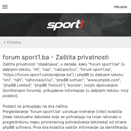
PRIJAVA
Početna
forum sport1.ba - Zaštita privatnosti
Zaštita privatnosti “objašnjava”, u detalje, kako “forum sport1.ba” [u
daljnjem tekstu: “mi”, “nas”, “naš(a/e/i/u)”, “forum sport1.ba”,
“https://forum.sport1.oslobodjenje.ba”] i phpBB [u daljnjem tekstu:
“oni”, “njih”, “njihov(a/e/i/u)”, “phpBB softver”, “www.phpbb.com”,
“phpBB Limited”, “phpBB Tim(ovi)”] “koriste”, tvojim djelovanjem
[korištenjem foruma], prikupljene informacije [u daljnjem tekstu: tvoji
podatci].
Podatci se prikupljaju na dva načina.
Pregledavanje “forum sport1.ba” uzrokuje kreiranje [više] kolačića
[male tekstualne datoteke koje se pohranjuju na tvoje računalo u
preglednikovu mapu privremenog pohranjivanja datoteka] od strane
phpBB softvera. Prva dva kolačića sadrže informacije za identifikaciju