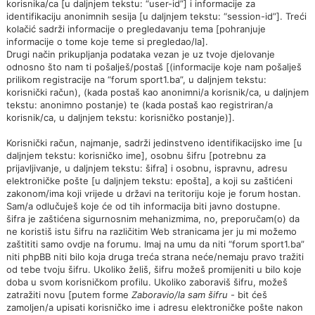
korisnika/ca [u daljnjem tekstu: “user-id”] i informacije za
identifikaciju anonimnih sesija [u daljnjem tekstu: “session-id”]. Treći
kolačić sadrži informacije o pregledavanju tema [pohranjuje
informacije o tome koje teme si pregledao/la].
Drugi način prikupljanja podataka vezan je uz tvoje djelovanje
odnosno što nam ti pošalješ/postaš [(informacije koje nam pošalješ
prilikom registracije na “forum sport1.ba”, u daljnjem tekstu:
korisnički račun), (kada postaš kao anonimni/a korisnik/ca, u daljnjem
tekstu: anonimno postanje) te (kada postaš kao registriran/a
korisnik/ca, u daljnjem tekstu: korisničko postanje)].
Korisnički račun, najmanje, sadrži jedinstveno identifikacijsko ime [u
daljnjem tekstu: korisničko ime], osobnu šifru [potrebnu za
prijavljivanje, u daljnjem tekstu: šifra] i osobnu, ispravnu, adresu
elektroničke pošte [u daljnjem tekstu: epošta], a koji su zaštićeni
zakonom/ima koji vrijede u državi na teritoriju koje je forum hostan.
Sam/a odlučuješ koje će od tih informacija biti javno dostupne.
šifra je zaštićena sigurnosnim mehanizmima, no, preporučam(o) da
ne koristiš istu šifru na različitim Web stranicama jer ju mi možemo
zaštititi samo ovdje na forumu. Imaj na umu da niti “forum sport1.ba”
niti phpBB niti bilo koja druga treća strana neće/nemaju pravo tražiti
od tebe tvoju šifru. Ukoliko želiš, šifru možeš promijeniti u bilo koje
doba u svom korisničkom profilu. Ukoliko zaboraviš šifru, možeš
zatražiti novu [putem forme
Zaboravio/la sam šifru
- bit ćeš
zamoljen/a upisati korisničko ime i adresu elektroničke pošte nakon