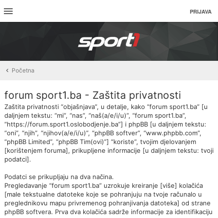
PRIJAVA
Početna
forum sport1.ba - Zaštita privatnosti
Zaštita privatnosti “objašnjava”, u detalje, kako “forum sport1.ba” [u
daljnjem tekstu: “mi”, “nas”, “naš(a/e/i/u)”, “forum sport1.ba”,
“https://forum.sport1.oslobodjenje.ba”] i phpBB [u daljnjem tekstu:
“oni”, “njih”, “njihov(a/e/i/u)”, “phpBB softver”, “www.phpbb.com”,
“phpBB Limited”, “phpBB Tim(ovi)”] “koriste”, tvojim djelovanjem
[korištenjem foruma], prikupljene informacije [u daljnjem tekstu: tvoji
podatci].
Podatci se prikupljaju na dva načina.
Pregledavanje “forum sport1.ba” uzrokuje kreiranje [više] kolačića
[male tekstualne datoteke koje se pohranjuju na tvoje računalo u
preglednikovu mapu privremenog pohranjivanja datoteka] od strane
phpBB softvera. Prva dva kolačića sadrže informacije za identifikaciju