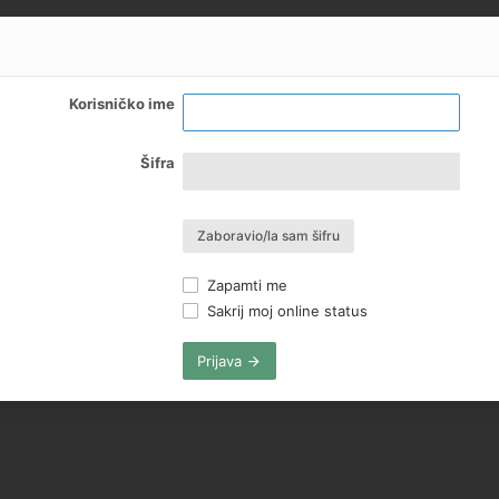
Korisničko ime
Šifra
Zaboravio/la sam šifru
Zapamti me
Sakrij moj online status
Prijava