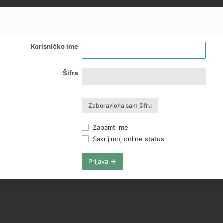
Korisničko ime
Šifra
Zaboravio/la sam šifru
Zapamti me
Sakrij moj online status
Prijava