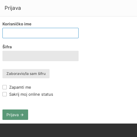
Prijava
Korisničko ime
Šifra
Zaboravio/la sam šifru
Zapamti me
Sakrij moj online status
Prijava