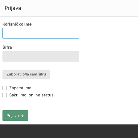
Prijava
Korisničko ime
Šifra
Zaboravio/la sam šifru
Zapamti me
Sakrij moj online status
Prijava