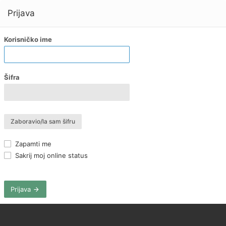
Prijava
Korisničko ime
Šifra
Zaboravio/la sam šifru
Zapamti me
Sakrij moj online status
Prijava