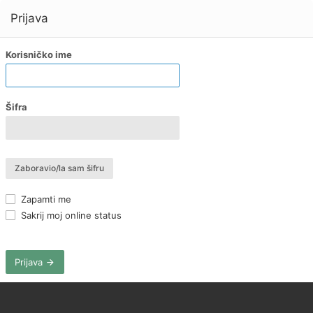
Prijava
Korisničko ime
Šifra
Zaboravio/la sam šifru
Zapamti me
Sakrij moj online status
Prijava