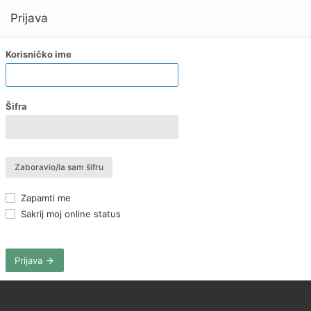
Prijava
Korisničko ime
Šifra
Zaboravio/la sam šifru
Zapamti me
Sakrij moj online status
Prijava