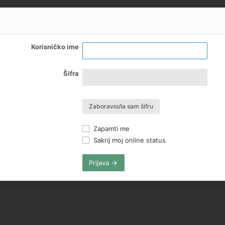
Korisničko ime
Šifra
Zaboravio/la sam šifru
Zapamti me
Sakrij moj online status
Prijava