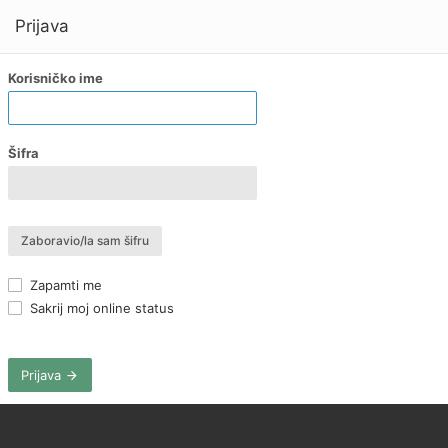
Prijava
Korisničko ime
Šifra
Zaboravio/la sam šifru
Zapamti me
Sakrij moj online status
Prijava