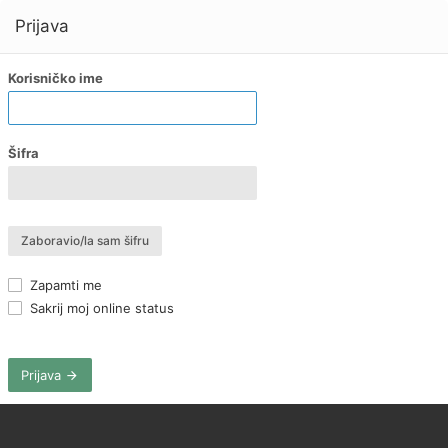
Prijava
Korisničko ime
Šifra
Zaboravio/la sam šifru
Zapamti me
Sakrij moj online status
Prijava