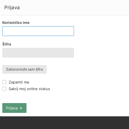
Prijava
Korisničko ime
Šifra
Zaboravio/la sam šifru
Zapamti me
Sakrij moj online status
Prijava