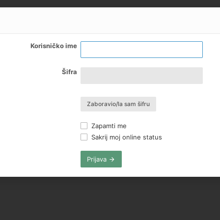
Korisničko ime
Šifra
Zaboravio/la sam šifru
Zapamti me
Sakrij moj online status
Prijava