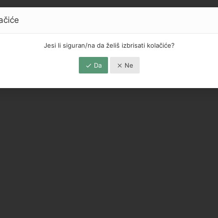
lačiće
Jesi li siguran/na da želiš izbrisati kolačiće?
Da
Ne