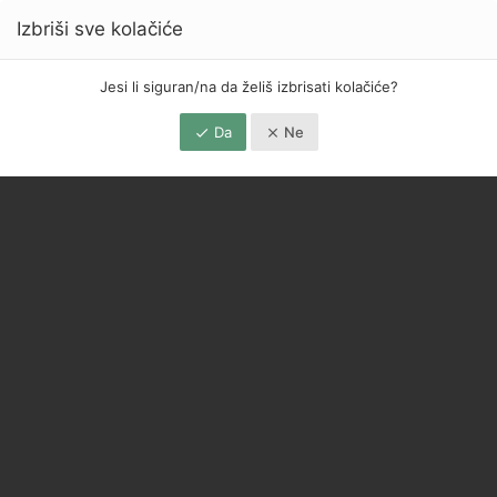
Izbriši sve kolačiće
Jesi li siguran/na da želiš izbrisati kolačiće?
Da
Ne