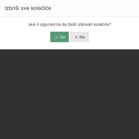
Izbriši sve kolačiće
Jesi li siguran/na da želiš izbrisati kolačiće?
Da
Ne