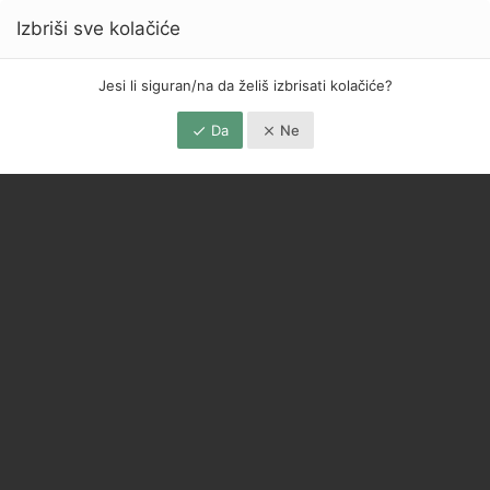
Izbriši sve kolačiće
Jesi li siguran/na da želiš izbrisati kolačiće?
Da
Ne