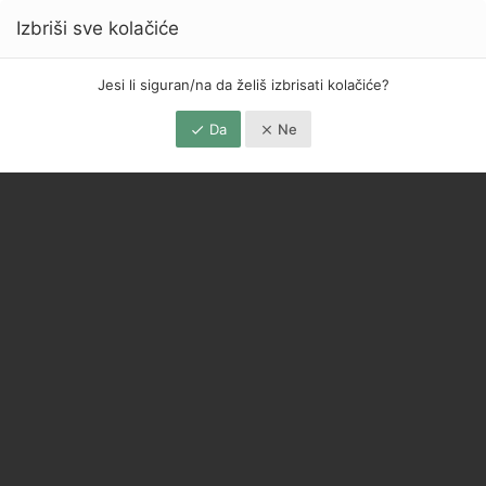
Izbriši sve kolačiće
Jesi li siguran/na da želiš izbrisati kolačiće?
Da
Ne