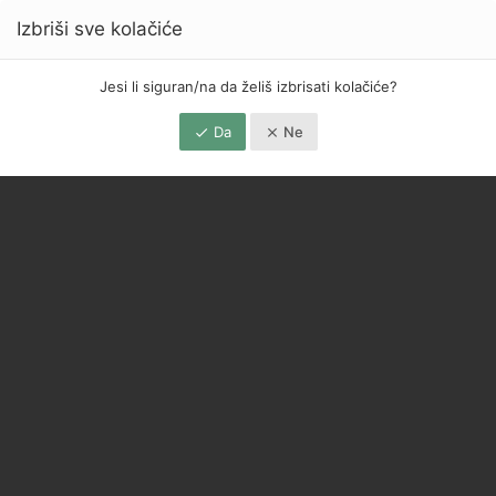
Izbriši sve kolačiće
Jesi li siguran/na da želiš izbrisati kolačiće?
Da
Ne