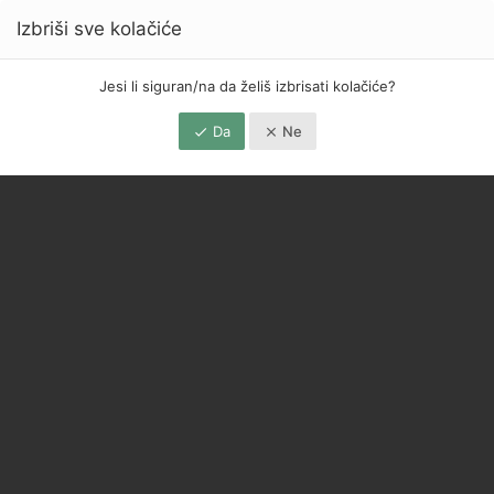
Izbriši sve kolačiće
Jesi li siguran/na da želiš izbrisati kolačiće?
Da
Ne