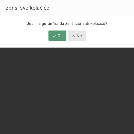
Izbriši sve kolačiće
Jesi li siguran/na da želiš izbrisati kolačiće?
Da
Ne