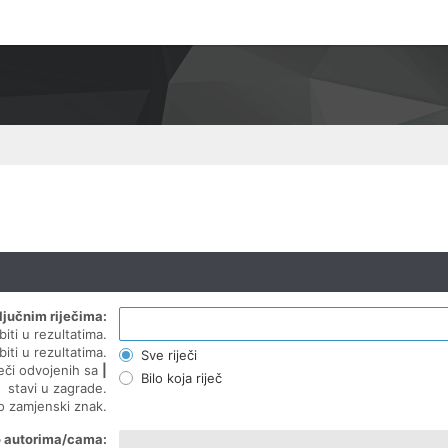
ljučnim riječima:
biti u rezultatima.
biti u rezultatima.
Sve riječi
ječi odvojenih sa
|
Bilo koja riječ
stavi u zagrade.
ao zamjenski znak.
o autorima/cama: