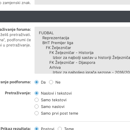
ao zamjenski znak.
raživanje foruma:
eliš pretraživati.
ma”, podforumi će
i u pretraživanje.
vanje podforuma:
Da
Ne
Pretraživanje:
Naslovi i tekstovi
Samo tekstovi
Samo naslovi
Samo prvi post teme
Prikaz rezultata:
Postovi
Teme