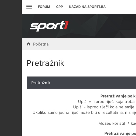
FORUM
ČPP
NAZAD NA SPORT1.BA
Početna
Pretražnik
Pretražnik
Pretraživanje po k
Upiši
+
ispred riječi koja treba 
Upiši
-
ispred riječi koja ne smije 
Ukoliko samo jedna riječ može biti u rezultatima, niz ri
Možeš koristiti * k
Pretraživanje p