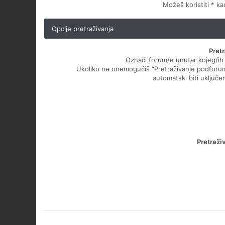
Možeš koristiti * k
Opcije pretraživanja
Pret
Označi forum/e unutar kojeg/ih ž
Ukoliko ne onemogućiš “Pretraživanje podforu
automatski biti uključen
Pretraži