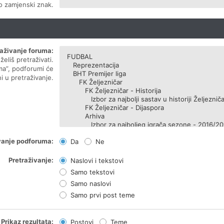
ao zamjenski znak.
raživanje foruma:
eliš pretraživati.
ma”, podforumi će
i u pretraživanje.
vanje podforuma:
Da
Ne
Pretraživanje:
Naslovi i tekstovi
Samo tekstovi
Samo naslovi
Samo prvi post teme
Prikaz rezultata:
Postovi
Teme