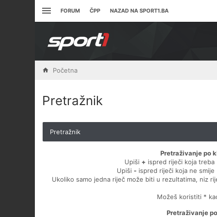
FORUM
ČPP
NAZAD NA SPORT1.BA
Početna
Pretražnik
Pretražnik
Pretraživanje po k
Upiši
+
ispred riječi koja treba 
Upiši
-
ispred riječi koja ne smije 
Ukoliko samo jedna riječ može biti u rezultatima, niz ri
Možeš koristiti * k
Pretraživanje p