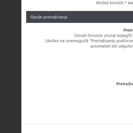
Možeš koristiti * k
Opcije pretraživanja
Pret
Označi forum/e unutar kojeg/ih ž
Ukoliko ne onemogućiš “Pretraživanje podforu
automatski biti uključen
Pretraži