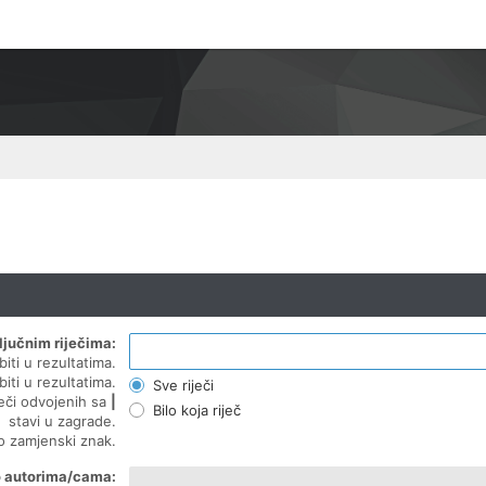
ljučnim riječima:
biti u rezultatima.
biti u rezultatima.
Sve riječi
ječi odvojenih sa
|
Bilo koja riječ
stavi u zagrade.
ao zamjenski znak.
o autorima/cama: