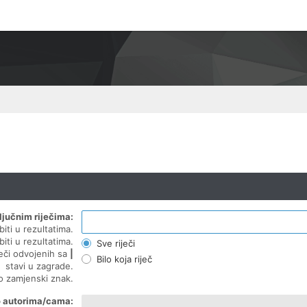
ljučnim riječima:
biti u rezultatima.
biti u rezultatima.
Sve riječi
ječi odvojenih sa
|
Bilo koja riječ
stavi u zagrade.
ao zamjenski znak.
o autorima/cama: