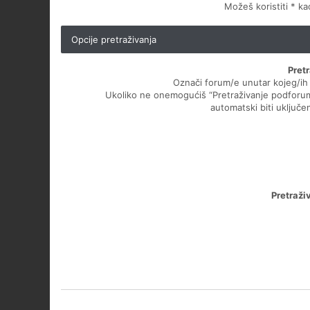
Možeš koristiti * k
Opcije pretraživanja
Pret
Označi forum/e unutar kojeg/ih ž
Ukoliko ne onemogućiš “Pretraživanje podforu
automatski biti uključen
Pretraži