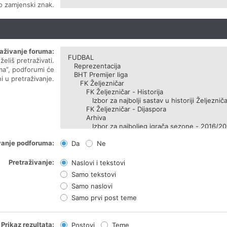
ao zamjenski znak.
raživanje foruma:
eliš pretraživati.
ma”, podforumi će
i u pretraživanje.
vanje podforuma:
Da
Ne
Pretraživanje:
Naslovi i tekstovi
Samo tekstovi
Samo naslovi
Samo prvi post teme
Prikaz rezultata:
Postovi
Teme