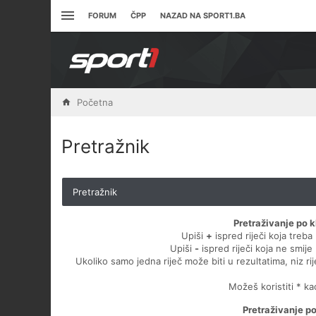
FORUM
ČPP
NAZAD NA SPORT1.BA
Početna
Pretražnik
Pretražnik
Pretraživanje po k
Upiši
+
ispred riječi koja treba 
Upiši
-
ispred riječi koja ne smije 
Ukoliko samo jedna riječ može biti u rezultatima, niz ri
Možeš koristiti * k
Pretraživanje p