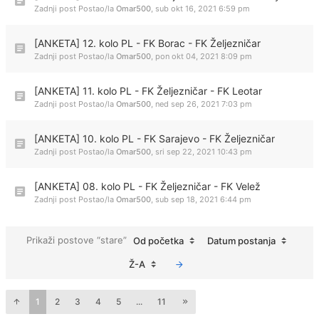
Zadnji post Postao/la
Omar500
,
sub okt 16, 2021 6:59 pm
[ANKETA] 12. kolo PL - FK Borac - FK Željezničar
Zadnji post Postao/la
Omar500
,
pon okt 04, 2021 8:09 pm
[ANKETA] 11. kolo PL - FK Željezničar - FK Leotar
Zadnji post Postao/la
Omar500
,
ned sep 26, 2021 7:03 pm
[ANKETA] 10. kolo PL - FK Sarajevo - FK Željezničar
Zadnji post Postao/la
Omar500
,
sri sep 22, 2021 10:43 pm
[ANKETA] 08. kolo PL - FK Željezničar - FK Velež
Zadnji post Postao/la
Omar500
,
sub sep 18, 2021 6:44 pm
Prikaži postove “stare”
Od početka
Datum postanja
Ž-A
1
2
3
4
5
...
11