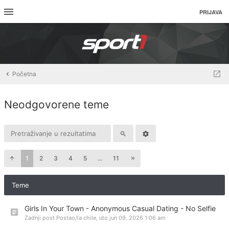
PRIJAVA
Početna
Neodgovorene teme
1
2
3
4
5
...
11
Teme
Girls In Your Town - Anonymous Casual Dating - No Selfie
Zadnji post Postao/la
chile
,
uto jun 09, 2026 1:06 am