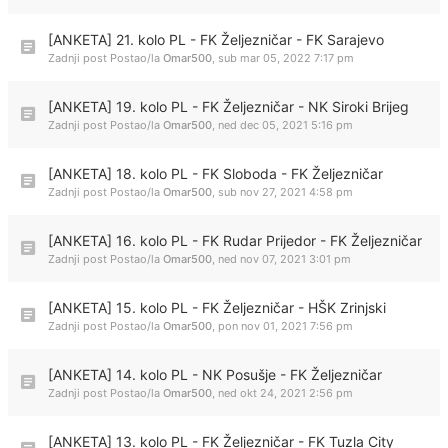
[ANKETA] 21. kolo PL - FK Željezničar - FK Sarajevo
Zadnji post Postao/la
Omar500
,
sub mar 05, 2022 7:17 pm
[ANKETA] 19. kolo PL - FK Željezničar - NK Siroki Brijeg
Zadnji post Postao/la
Omar500
,
ned dec 05, 2021 5:16 pm
[ANKETA] 18. kolo PL - FK Sloboda - FK Željezničar
Zadnji post Postao/la
Omar500
,
sub nov 27, 2021 4:58 pm
[ANKETA] 16. kolo PL - FK Rudar Prijedor - FK Željezničar
Zadnji post Postao/la
Omar500
,
ned nov 07, 2021 3:01 pm
[ANKETA] 15. kolo PL - FK Željezničar - HŠK Zrinjski
Zadnji post Postao/la
Omar500
,
pon nov 01, 2021 7:56 pm
[ANKETA] 14. kolo PL - NK Posušje - FK Željezničar
Zadnji post Postao/la
Omar500
,
ned okt 24, 2021 2:56 pm
[ANKETA] 13. kolo PL - FK Željezničar - FK Tuzla City