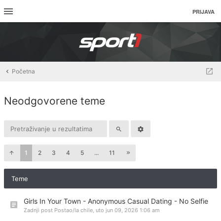
PRIJAVA
Početna
Neodgovorene teme
1
2
3
4
5
...
11
Teme
Girls In Your Town - Anonymous Casual Dating - No Selfie
Zadnji post Postao/la
chile
,
uto jun 09, 2026 1:06 am