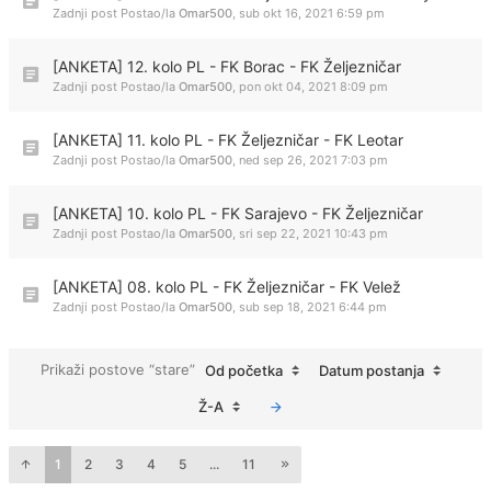
Zadnji post Postao/la
Omar500
,
sub okt 16, 2021 6:59 pm
[ANKETA] 12. kolo PL - FK Borac - FK Željezničar
Zadnji post Postao/la
Omar500
,
pon okt 04, 2021 8:09 pm
[ANKETA] 11. kolo PL - FK Željezničar - FK Leotar
Zadnji post Postao/la
Omar500
,
ned sep 26, 2021 7:03 pm
[ANKETA] 10. kolo PL - FK Sarajevo - FK Željezničar
Zadnji post Postao/la
Omar500
,
sri sep 22, 2021 10:43 pm
[ANKETA] 08. kolo PL - FK Željezničar - FK Velež
Zadnji post Postao/la
Omar500
,
sub sep 18, 2021 6:44 pm
Prikaži postove “stare”
Od početka
Datum postanja
Ž-A
1
2
3
4
5
...
11