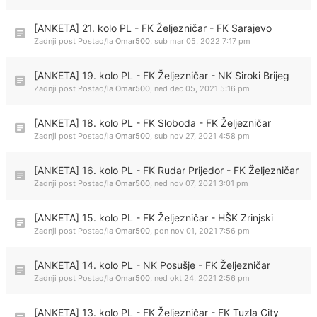
[ANKETA] 21. kolo PL - FK Željezničar - FK Sarajevo
Zadnji post Postao/la
Omar500
,
sub mar 05, 2022 7:17 pm
[ANKETA] 19. kolo PL - FK Željezničar - NK Siroki Brijeg
Zadnji post Postao/la
Omar500
,
ned dec 05, 2021 5:16 pm
[ANKETA] 18. kolo PL - FK Sloboda - FK Željezničar
Zadnji post Postao/la
Omar500
,
sub nov 27, 2021 4:58 pm
[ANKETA] 16. kolo PL - FK Rudar Prijedor - FK Željezničar
Zadnji post Postao/la
Omar500
,
ned nov 07, 2021 3:01 pm
[ANKETA] 15. kolo PL - FK Željezničar - HŠK Zrinjski
Zadnji post Postao/la
Omar500
,
pon nov 01, 2021 7:56 pm
[ANKETA] 14. kolo PL - NK Posušje - FK Željezničar
Zadnji post Postao/la
Omar500
,
ned okt 24, 2021 2:56 pm
[ANKETA] 13. kolo PL - FK Željezničar - FK Tuzla City