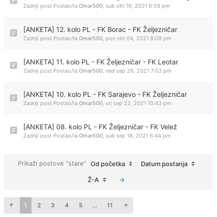
Zadnji post Postao/la
Omar500
,
sub okt 16, 2021 6:59 pm
[ANKETA] 12. kolo PL - FK Borac - FK Željezničar
Zadnji post Postao/la
Omar500
,
pon okt 04, 2021 8:09 pm
[ANKETA] 11. kolo PL - FK Željezničar - FK Leotar
Zadnji post Postao/la
Omar500
,
ned sep 26, 2021 7:03 pm
[ANKETA] 10. kolo PL - FK Sarajevo - FK Željezničar
Zadnji post Postao/la
Omar500
,
sri sep 22, 2021 10:43 pm
[ANKETA] 08. kolo PL - FK Željezničar - FK Velež
Zadnji post Postao/la
Omar500
,
sub sep 18, 2021 6:44 pm
Prikaži postove “stare”
Od početka
Datum postanja
Ž-A
1
2
3
4
5
...
11