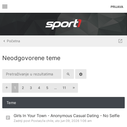
PRIJAVA
Početna
Neodgovorene teme
1
2
3
4
5
...
11
Teme
Girls In Your Town - Anonymous Casual Dating - No Selfie
Zadnji post Postao/la
chile
,
uto jun 09, 2026 1:06 am