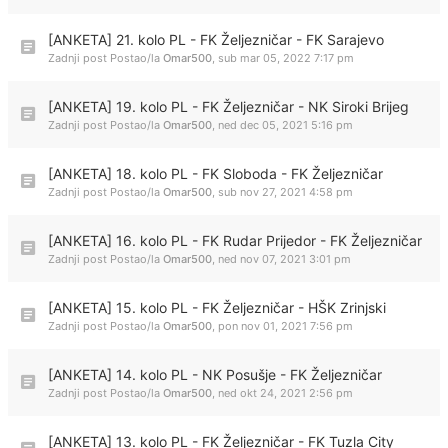
[ANKETA] 21. kolo PL - FK Željezničar - FK Sarajevo
Zadnji post Postao/la
Omar500
,
sub mar 05, 2022 7:17 pm
[ANKETA] 19. kolo PL - FK Željezničar - NK Siroki Brijeg
Zadnji post Postao/la
Omar500
,
ned dec 05, 2021 5:16 pm
[ANKETA] 18. kolo PL - FK Sloboda - FK Željezničar
Zadnji post Postao/la
Omar500
,
sub nov 27, 2021 4:58 pm
[ANKETA] 16. kolo PL - FK Rudar Prijedor - FK Željezničar
Zadnji post Postao/la
Omar500
,
ned nov 07, 2021 3:01 pm
[ANKETA] 15. kolo PL - FK Željezničar - HŠK Zrinjski
Zadnji post Postao/la
Omar500
,
pon nov 01, 2021 7:56 pm
[ANKETA] 14. kolo PL - NK Posušje - FK Željezničar
Zadnji post Postao/la
Omar500
,
ned okt 24, 2021 2:56 pm
[ANKETA] 13. kolo PL - FK Željezničar - FK Tuzla City