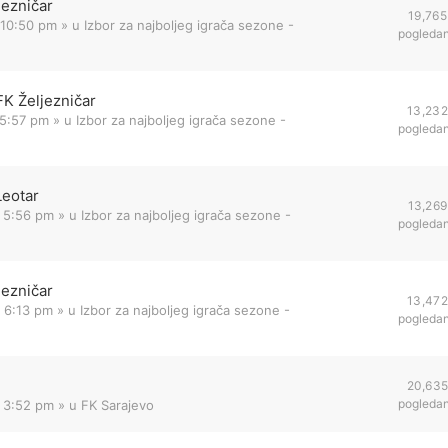
jezničar
19,765
 10:50 pm
» u
Izbor za najboljeg igrača sezone -
pogleda
FK Željezničar
13,232
 5:57 pm
» u
Izbor za najboljeg igrača sezone -
pogleda
Leotar
13,269
 5:56 pm
» u
Izbor za najboljeg igrača sezone -
pogleda
jezničar
13,472
 6:13 pm
» u
Izbor za najboljeg igrača sezone -
pogleda
20,63
pogleda
2 3:52 pm
» u
FK Sarajevo