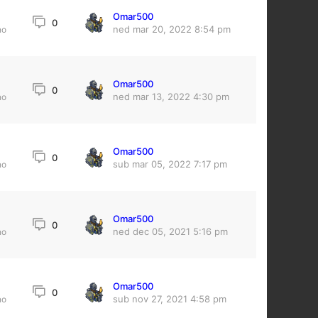
Omar500
7
0
ned mar 20, 2022 8:54 pm
no
Omar500
0
0
ned mar 13, 2022 4:30 pm
no
Omar500
0
sub mar 05, 2022 7:17 pm
no
Omar500
0
ned dec 05, 2021 5:16 pm
no
Omar500
0
sub nov 27, 2021 4:58 pm
no