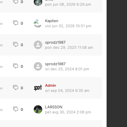
0
no
pon jun 08, 2026 6:29 pm
Kapiten
0
no
uto jun 02, 2026 10:51 pm
sprodz1987
0
no
pon dec 29, 2025 11:08 am
sprodz1987
0
no
sri dec 25, 2024 8:01 pm
Admin
0
no
sri sep 04, 2024 9:35 am
LARSSON
0
no
pet avg 30, 2024 2:06 pm