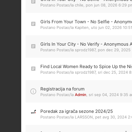
Postano Postao/la
chile
,
pon jun 08, 2026 6:29 p
Girls From Your Town - No Selfie - Anonym
Postano Postao/la
Kapiten
,
uto jun 02, 2026 10:5
Girls In Your City - No Verify - Anonymous 
Postano Postao/la
sprodz1987
,
pon dec 29, 2025 
Find Local Women Ready to Spice Up the Nig
Postano Postao/la
sprodz1987
,
sri dec 25, 2024 
Registracija na forum
Postano Postao/la
Admin
,
sri sep 04, 2024 9:35 
Poredak za igrača sezone 2024/25
Postano Postao/la
LARSSON
,
pet avg 30, 2024 2