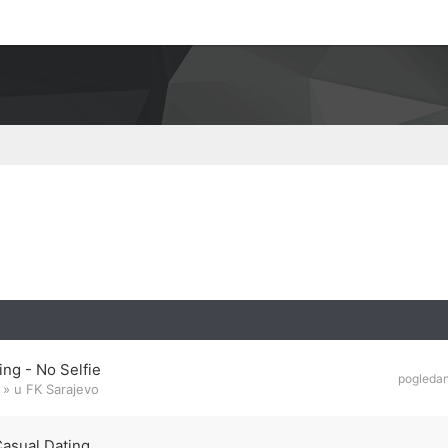
ng - No Selfie
pogleda
» u
FK Sarajevo
Casual Dating