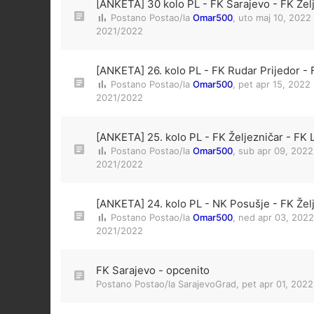
[ANKETA] 30 kolo PL - FK Sarajevo - FK Žel
Postano Postao/la
Omar500
,
uto maj 10, 2022
2021/2022
[ANKETA] 26. kolo PL - FK Rudar Prijedor - 
Postano Postao/la
Omar500
,
pet apr 15, 2022
2021/2022
[ANKETA] 25. kolo PL - FK Željezničar - FK 
Postano Postao/la
Omar500
,
sub apr 09, 2022
2021/2022
[ANKETA] 24. kolo PL - NK Posušje - FK Žel
Postano Postao/la
Omar500
,
ned apr 03, 2022
2021/2022
FK Sarajevo - opcenito
Postano Postao/la
SarajevoGrad
,
pet apr 01, 202