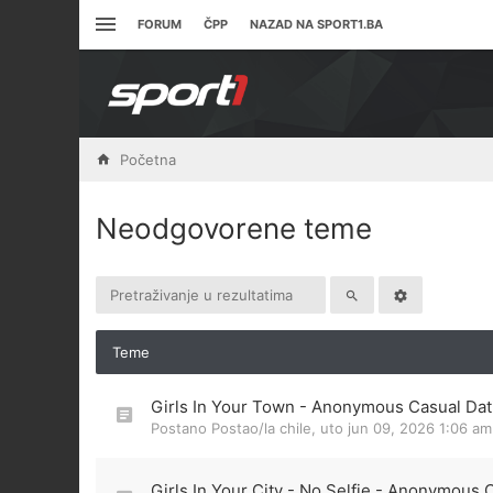
FORUM
ČPP
NAZAD NA SPORT1.BA
Početna
Neodgovorene teme
Teme
Girls In Your Town - Anonymous Casual Dati
Postano Postao/la
chile
,
uto jun 09, 2026 1:06 am
Girls In Your City - No Selfie - Anonymous 