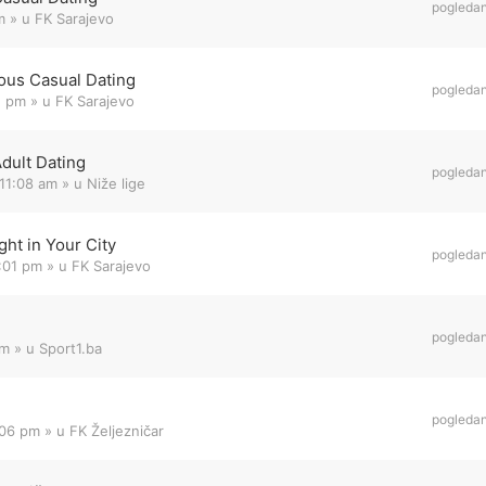
pogleda
m
» u
FK Sarajevo
ous Casual Dating
pogleda
1 pm
» u
FK Sarajevo
Adult Dating
pogleda
11:08 am
» u
Niže lige
ht in Your City
pogleda
8:01 pm
» u
FK Sarajevo
pogleda
am
» u
Sport1.ba
pogleda
:06 pm
» u
FK Željezničar