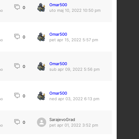
Omar500
0
uto maj 10, 2022 10:50 pm
no
Omar500
0
pet apr 15, 2022 5:57 pm
no
Omar500
0
sub apr 09, 2022 5:56 pm
no
Omar500
0
ned apr 03, 2022 6:13 pm
no
SarajevoGrad
5
0
pet apr 01, 2022 3:52 pm
no