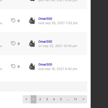
pon okt 04, 2021 8:09 pm
no
Omar500
0
ned sep 26, 2021 7:03 pm
no
Omar500
3
0
sri sep 22, 2021 10:43 pm
no
Omar500
0
sub sep 18, 2021 6:44 pm
no
1
2
3
4
5
...
11