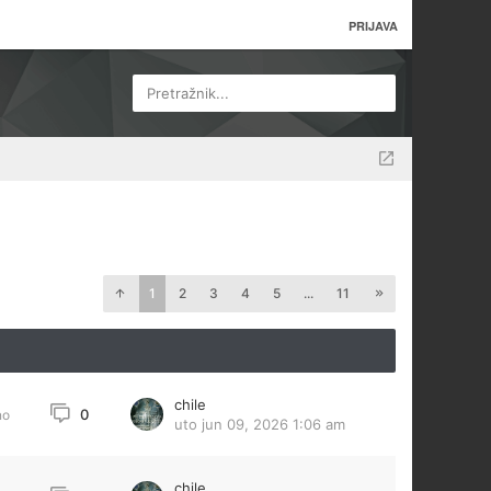
PRIJAVA
Pretražnik...
1
2
3
4
5
...
11
chile
0
no
uto jun 09, 2026 1:06 am
chile