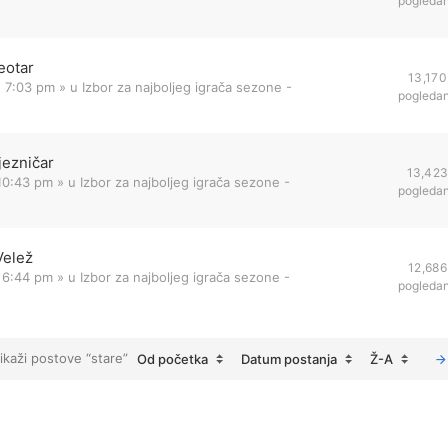
pogleda
eotar
13,170
1 7:03 pm
» u
Izbor za najboljeg igrača sezone -
pogleda
jezničar
13,42
 10:43 pm
» u
Izbor za najboljeg igrača sezone -
pogleda
Velež
12,686
 6:44 pm
» u
Izbor za najboljeg igrača sezone -
pogleda
ikaži postove “stare”
Od početka
Datum postanja
Ž-A