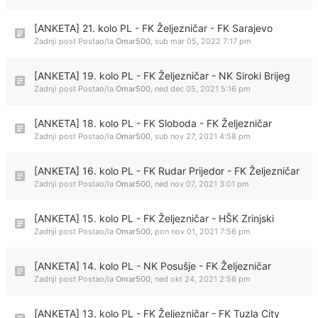
[ANKETA] 21. kolo PL - FK Željezničar - FK Sarajevo
Zadnji post Postao/la
Omar500
,
sub mar 05, 2022 7:17 pm
[ANKETA] 19. kolo PL - FK Željezničar - NK Siroki Brijeg
Zadnji post Postao/la
Omar500
,
ned dec 05, 2021 5:16 pm
[ANKETA] 18. kolo PL - FK Sloboda - FK Željezničar
Zadnji post Postao/la
Omar500
,
sub nov 27, 2021 4:58 pm
[ANKETA] 16. kolo PL - FK Rudar Prijedor - FK Željezničar
Zadnji post Postao/la
Omar500
,
ned nov 07, 2021 3:01 pm
[ANKETA] 15. kolo PL - FK Željezničar - HŠK Zrinjski
Zadnji post Postao/la
Omar500
,
pon nov 01, 2021 7:56 pm
[ANKETA] 14. kolo PL - NK Posušje - FK Željezničar
Zadnji post Postao/la
Omar500
,
ned okt 24, 2021 2:56 pm
[ANKETA] 13. kolo PL - FK Željezničar - FK Tuzla City