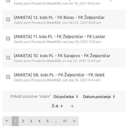
Zadnji post Postao/la
Omar500
,
sub okt 16, 2021 6:59 pm
[ANKETA] 12. kolo PL - FK Borac - FK Željezničar
Zadnji post Postao/la
Omar500
,
pon okt 04, 2021 8:09 pm
[ANKETA] 11. kolo PL - FK Željezničar - FK Leotar
Zadnji post Postao/la
Omar500
,
ned sep 26, 2021 7:03 pm
[ANKETA] 10. kolo PL - FK Sarajevo - FK Željezničar
Zadnji post Postao/la
Omar500
,
sri sep 22, 2021 10:43 pm
[ANKETA] 08. kolo PL - FK Željezničar - FK Velež
Zadnji post Postao/la
Omar500
,
sub sep 18, 2021 6:44 pm
Prikaži postove “stare”
Od početka
Datum postanja
Ž-A
1
2
3
4
5
...
11