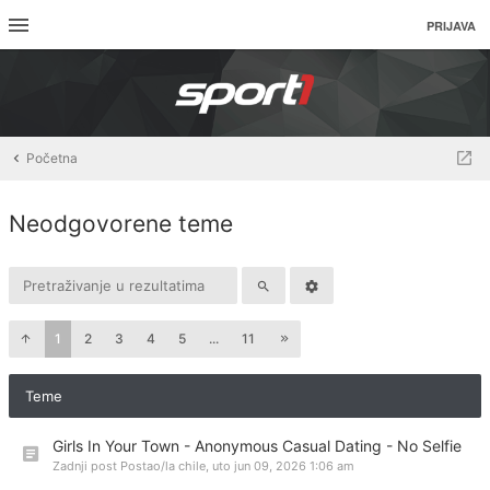
PRIJAVA
Početna
Neodgovorene teme
1
2
3
4
5
...
11
Teme
Girls In Your Town - Anonymous Casual Dating - No Selfie
Zadnji post Postao/la
chile
,
uto jun 09, 2026 1:06 am