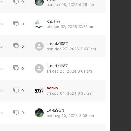
0
no
pon jun 08, 2026 6:29 pm
Kapiten
0
no
uto jun 02, 2026 10:51 pm
sprodz1987
0
no
pon dec 29, 2025 11:08 am
sprodz1987
0
no
sri dec 25, 2024 8:01 pm
Admin
0
no
sri sep 04, 2024 9:35 am
LARSSON
0
no
pet avg 30, 2024 2:06 pm