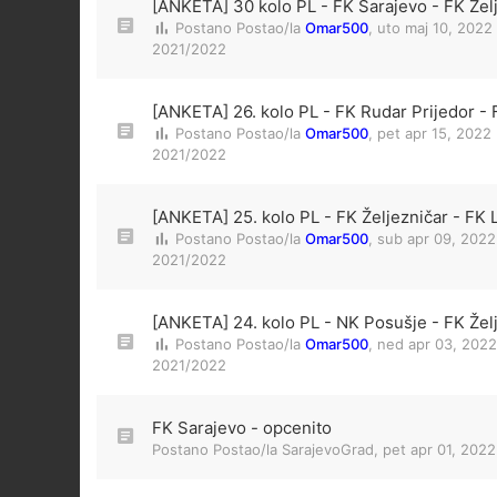
[ANKETA] 30 kolo PL - FK Sarajevo - FK Žel
Postano Postao/la
Omar500
,
uto maj 10, 2022
2021/2022
[ANKETA] 26. kolo PL - FK Rudar Prijedor - 
Postano Postao/la
Omar500
,
pet apr 15, 2022
2021/2022
[ANKETA] 25. kolo PL - FK Željezničar - FK 
Postano Postao/la
Omar500
,
sub apr 09, 2022
2021/2022
[ANKETA] 24. kolo PL - NK Posušje - FK Žel
Postano Postao/la
Omar500
,
ned apr 03, 2022
2021/2022
FK Sarajevo - opcenito
Postano Postao/la
SarajevoGrad
,
pet apr 01, 202