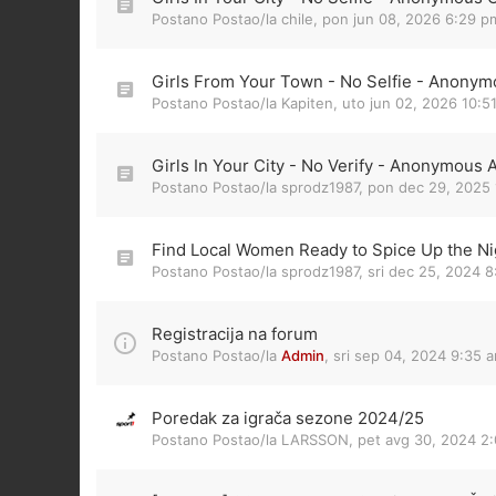
Postano Postao/la
chile
,
pon jun 08, 2026 6:29 p
Girls From Your Town - No Selfie - Anonym
Postano Postao/la
Kapiten
,
uto jun 02, 2026 10:5
Girls In Your City - No Verify - Anonymous 
Postano Postao/la
sprodz1987
,
pon dec 29, 2025 
Find Local Women Ready to Spice Up the Nig
Postano Postao/la
sprodz1987
,
sri dec 25, 2024 
Registracija na forum
Postano Postao/la
Admin
,
sri sep 04, 2024 9:35 
Poredak za igrača sezone 2024/25
Postano Postao/la
LARSSON
,
pet avg 30, 2024 2