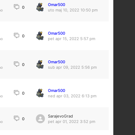
Omar500
0
uto maj 10, 2022 10:50 pm
no
Omar500
0
pet apr 15, 2022 5:57 pm
no
Omar500
0
sub apr 09, 2022 5:56 pm
no
Omar500
0
ned apr 03, 2022 6:13 pm
no
SarajevoGrad
0
pet apr 01, 2022 3:52 pm
no