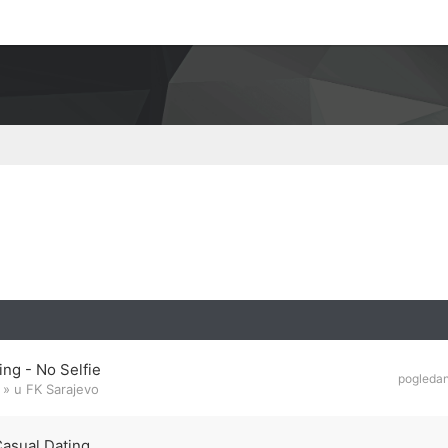
ng - No Selfie
pogleda
» u
FK Sarajevo
Casual Dating