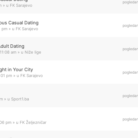
pogleda
m
» u
FK Sarajevo
ous Casual Dating
pogleda
1 pm
» u
FK Sarajevo
Adult Dating
pogleda
11:08 am
» u
Niže lige
ht in Your City
pogleda
8:01 pm
» u
FK Sarajevo
pogleda
am
» u
Sport1.ba
pogleda
:06 pm
» u
FK Željezničar