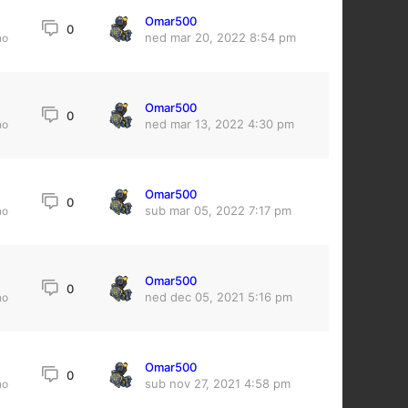
Omar500
0
ned mar 20, 2022 8:54 pm
no
Omar500
8
0
ned mar 13, 2022 4:30 pm
no
Omar500
0
sub mar 05, 2022 7:17 pm
no
Omar500
0
ned dec 05, 2021 5:16 pm
no
Omar500
0
sub nov 27, 2021 4:58 pm
no