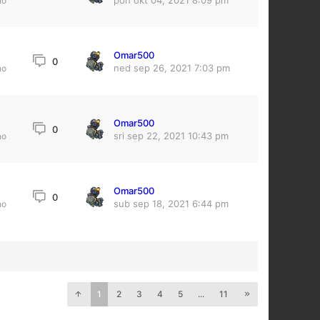
pon okt 04, 2021 8:09 pm
no
Omar500
0
ned sep 26, 2021 7:03 pm
no
Omar500
9
0
sri sep 22, 2021 10:43 pm
no
Omar500
0
sub sep 18, 2021 6:44 pm
no
1
2
3
4
5
...
11