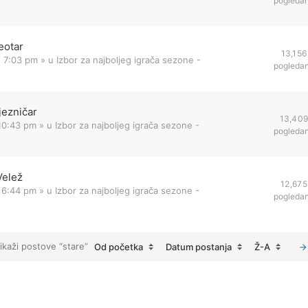
pogleda
eotar
13,156
1 7:03 pm
» u
Izbor za najboljeg igrača sezone -
pogleda
jezničar
13,40
 10:43 pm
» u
Izbor za najboljeg igrača sezone -
pogleda
Velež
12,675
 6:44 pm
» u
Izbor za najboljeg igrača sezone -
pogleda
ikaži postove “stare”
Od početka
Datum postanja
Ž-A