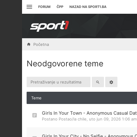
FORUM
ČPP
NAZAD NA SPORT1.BA
Početna
Neodgovorene teme
Teme
Girls In Your Town - Anonymous Casual Dati
Postano Postao/la
chile
,
uto jun 09, 2026 1:06 am
Girls In Your City - No Selfie - Anonymous 