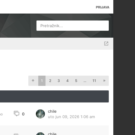
PRIJAVA
Pretražnik...
1
2
3
4
5
...
11
chile
0
no
uto jun 09, 2026 1:06 am
chile