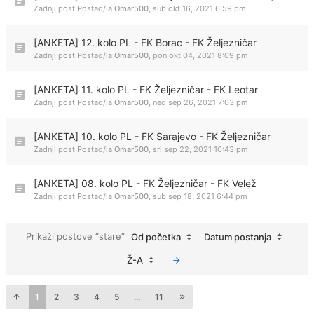
Zadnji post Postao/la
Omar500
,
sub okt 16, 2021 6:59 pm
[ANKETA] 12. kolo PL - FK Borac - FK Željezničar
Zadnji post Postao/la
Omar500
,
pon okt 04, 2021 8:09 pm
[ANKETA] 11. kolo PL - FK Željezničar - FK Leotar
Zadnji post Postao/la
Omar500
,
ned sep 26, 2021 7:03 pm
[ANKETA] 10. kolo PL - FK Sarajevo - FK Željezničar
Zadnji post Postao/la
Omar500
,
sri sep 22, 2021 10:43 pm
[ANKETA] 08. kolo PL - FK Željezničar - FK Velež
Zadnji post Postao/la
Omar500
,
sub sep 18, 2021 6:44 pm
Prikaži postove “stare”
Od početka
Datum postanja
Ž-A
1
2
3
4
5
...
11