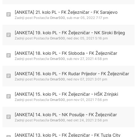
[ANKETA] 21. kolo PL - FK Željezničar - FK Sarajevo
Zadnji post Postao/la
Omar500
,
sub mar 05, 2022 7:17 pm
[ANKETA] 19. kolo PL - FK Željezničar - NK Siroki Brijeg
Zadnji post Postao/la
Omar500
,
ned dec 05, 2021 5:16 pm
[ANKETA] 18. kolo PL - FK Sloboda - FK Željezničar
Zadnji post Postao/la
Omar500
,
sub nov 27, 2021 4:58 pm
[ANKETA] 16. kolo PL - FK Rudar Prijedor - FK Željezničar
Zadnji post Postao/la
Omar500
,
ned nov 07, 2021 3:01 pm
[ANKETA] 15. kolo PL - FK Željezničar - HŠK Zrinjski
Zadnji post Postao/la
Omar500
,
pon nov 01, 2021 7:56 pm
[ANKETA] 14. kolo PL - NK Posušje - FK Željezničar
Zadnji post Postao/la
Omar500
,
ned okt 24, 2021 2:56 pm
[ANKETA] 13. kolo PL - FK Željezničar - FK Tuzla City