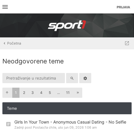
PRIJAVA
Početna
Neodgovorene teme
1
2
3
4
5
...
11
Teme
Girls In Your Town - Anonymous Casual Dating - No Selfie
Zadnji post Postao/la
chile
,
uto jun 09, 2026 1:06 am