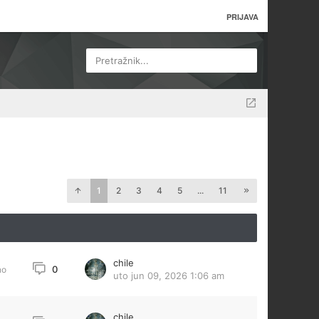
PRIJAVA
Pretražnik...
1
2
3
4
5
...
11
chile
0
no
uto jun 09, 2026 1:06 am
chile