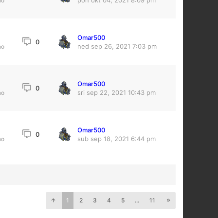
pon okt 04, 2021 8:09 pm
no
Omar500
0
ned sep 26, 2021 7:03 pm
no
Omar500
4
0
sri sep 22, 2021 10:43 pm
no
Omar500
0
sub sep 18, 2021 6:44 pm
no
1
2
3
4
5
...
11