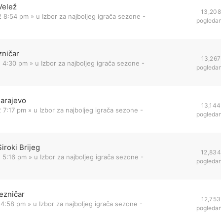
Velež
13,208
2 8:54 pm
» u
Izbor za najboljeg igrača sezone -
pogleda
zničar
13,267
2 4:30 pm
» u
Izbor za najboljeg igrača sezone -
pogleda
Sarajevo
13,144
 7:17 pm
» u
Izbor za najboljeg igrača sezone -
pogleda
iroki Brijeg
12,834
 5:16 pm
» u
Izbor za najboljeg igrača sezone -
pogleda
ezničar
12,753
 4:58 pm
» u
Izbor za najboljeg igrača sezone -
pogleda