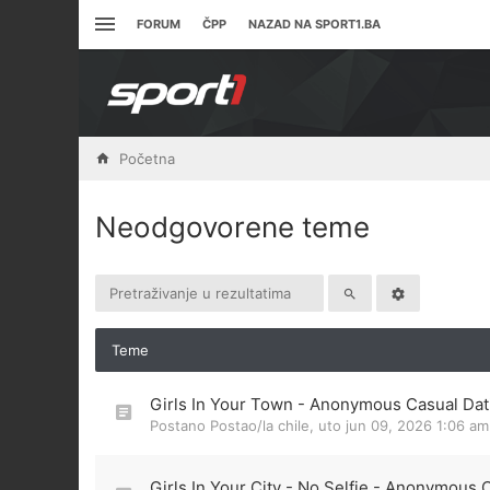
FORUM
ČPP
NAZAD NA SPORT1.BA
Početna
Neodgovorene teme
Teme
Girls In Your Town - Anonymous Casual Dati
Postano Postao/la
chile
,
uto jun 09, 2026 1:06 am
Girls In Your City - No Selfie - Anonymous 