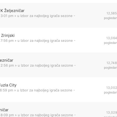
FK Željezničar
12,585
 3:01 pm
» u
Izbor za najboljeg igrača sezone -
pogleda
Zrinjski
13,06
 7:56 pm
» u
Izbor za najboljeg igrača sezone -
pogleda
jezničar
12,748
 2:56 pm
» u
Izbor za najboljeg igrača sezone -
pogleda
uzla City
13,00
 6:59 pm
» u
Izbor za najboljeg igrača sezone -
pogleda
ničar
13,029
 8:09 pm
» u
Izbor za najboljeg igrača sezone -