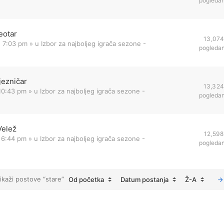
pogleda
eotar
13,074
1 7:03 pm
» u
Izbor za najboljeg igrača sezone -
pogleda
jezničar
13,32
 10:43 pm
» u
Izbor za najboljeg igrača sezone -
pogleda
Velež
12,598
 6:44 pm
» u
Izbor za najboljeg igrača sezone -
pogleda
ikaži postove “stare”
Od početka
Datum postanja
Ž-A