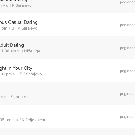
pogleda
m
» u
FK Sarajevo
ous Casual Dating
pogleda
1 pm
» u
FK Sarajevo
Adult Dating
pogleda
11:08 am
» u
Niže lige
ht in Your City
pogleda
8:01 pm
» u
FK Sarajevo
pogleda
am
» u
Sport1.ba
pogleda
:06 pm
» u
FK Željezničar