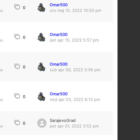
Omar500
0
uto maj 10, 2022 10:50 pm
no
Omar500
0
pet apr 15, 2022 5:57 pm
no
Omar500
0
sub apr 09, 2022 5:56 pm
no
Omar500
0
ned apr 03, 2022 6:13 pm
no
SarajevoGrad
4
0
pet apr 01, 2022 3:52 pm
no