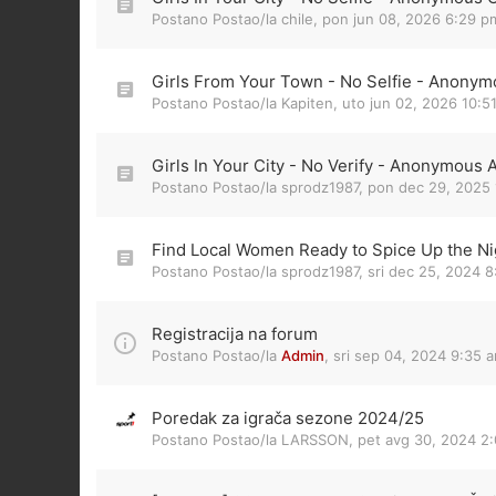
Postano Postao/la
chile
,
pon jun 08, 2026 6:29 p
Girls From Your Town - No Selfie - Anonym
Postano Postao/la
Kapiten
,
uto jun 02, 2026 10:5
Girls In Your City - No Verify - Anonymous 
Postano Postao/la
sprodz1987
,
pon dec 29, 2025 
Find Local Women Ready to Spice Up the Nig
Postano Postao/la
sprodz1987
,
sri dec 25, 2024 
Registracija na forum
Postano Postao/la
Admin
,
sri sep 04, 2024 9:35 
Poredak za igrača sezone 2024/25
Postano Postao/la
LARSSON
,
pet avg 30, 2024 2