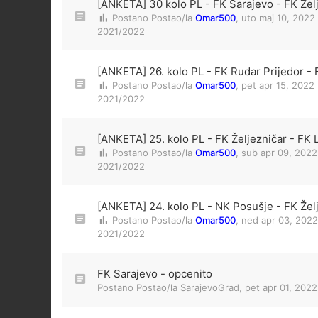
[ANKETA] 30 kolo PL - FK Sarajevo - FK Žel
Postano Postao/la
Omar500
,
uto maj 10, 2022
2021/2022
[ANKETA] 26. kolo PL - FK Rudar Prijedor - 
Postano Postao/la
Omar500
,
pet apr 15, 2022
2021/2022
[ANKETA] 25. kolo PL - FK Željezničar - FK 
Postano Postao/la
Omar500
,
sub apr 09, 2022
2021/2022
[ANKETA] 24. kolo PL - NK Posušje - FK Žel
Postano Postao/la
Omar500
,
ned apr 03, 2022
2021/2022
FK Sarajevo - opcenito
Postano Postao/la
SarajevoGrad
,
pet apr 01, 202