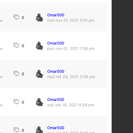
Omar500
0
ned nov 07, 2021 3:01 pm
no
Omar500
4
0
pon nov 01, 2021 7:56 pm
no
Omar500
0
ned okt 24, 2021 2:56 pm
no
Omar500
2
0
sub okt 16, 2021 6:59 pm
no
Omar500
0