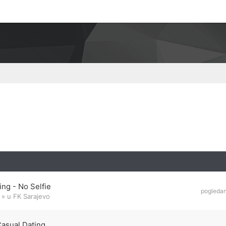
ng - No Selfie
pogleda
» u
FK Sarajevo
Casual Dating