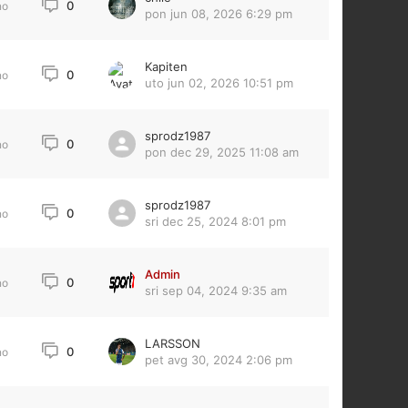
0
no
pon jun 08, 2026 6:29 pm
Kapiten
0
no
uto jun 02, 2026 10:51 pm
sprodz1987
0
no
pon dec 29, 2025 11:08 am
sprodz1987
0
no
sri dec 25, 2024 8:01 pm
Admin
0
no
sri sep 04, 2024 9:35 am
LARSSON
0
no
pet avg 30, 2024 2:06 pm