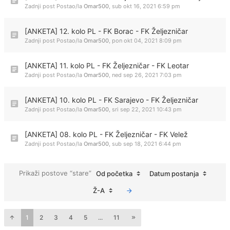
Zadnji post Postao/la
Omar500
,
sub okt 16, 2021 6:59 pm
[ANKETA] 12. kolo PL - FK Borac - FK Željezničar
Zadnji post Postao/la
Omar500
,
pon okt 04, 2021 8:09 pm
[ANKETA] 11. kolo PL - FK Željezničar - FK Leotar
Zadnji post Postao/la
Omar500
,
ned sep 26, 2021 7:03 pm
[ANKETA] 10. kolo PL - FK Sarajevo - FK Željezničar
Zadnji post Postao/la
Omar500
,
sri sep 22, 2021 10:43 pm
[ANKETA] 08. kolo PL - FK Željezničar - FK Velež
Zadnji post Postao/la
Omar500
,
sub sep 18, 2021 6:44 pm
Prikaži postove “stare”
Od početka
Datum postanja
Ž-A
1
2
3
4
5
...
11