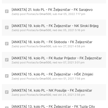
[ANKETA] 21. kolo PL - FK Željezničar - FK Sarajevo
Zadnji post Postao/la
Omar500
,
sub mar 05, 2022 7:17 pm
[ANKETA] 19. kolo PL - FK Željezničar - NK Siroki Brijeg
Zadnji post Postao/la
Omar500
,
ned dec 05, 2021 5:16 pm
[ANKETA] 18. kolo PL - FK Sloboda - FK Željezničar
Zadnji post Postao/la
Omar500
,
sub nov 27, 2021 4:58 pm
[ANKETA] 16. kolo PL - FK Rudar Prijedor - FK Željezničar
Zadnji post Postao/la
Omar500
,
ned nov 07, 2021 3:01 pm
[ANKETA] 15. kolo PL - FK Željezničar - HŠK Zrinjski
Zadnji post Postao/la
Omar500
,
pon nov 01, 2021 7:56 pm
[ANKETA] 14. kolo PL - NK Posušje - FK Željezničar
Zadnji post Postao/la
Omar500
,
ned okt 24, 2021 2:56 pm
[ANKETA] 13. kolo PL - FK Željezničar - FK Tuzla City