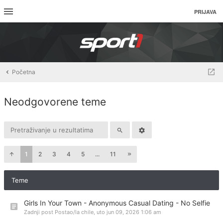
PRIJAVA
Početna
Neodgovorene teme
1
2
3
4
5
...
11
Teme
Girls In Your Town - Anonymous Casual Dating - No Selfie
Zadnji post Postao/la
chile
,
uto jun 09, 2026 1:06 am