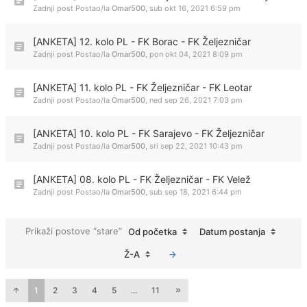
Zadnji post Postao/la
Omar500
,
sub okt 16, 2021 6:59 pm
[ANKETA] 12. kolo PL - FK Borac - FK Željezničar
Zadnji post Postao/la
Omar500
,
pon okt 04, 2021 8:09 pm
[ANKETA] 11. kolo PL - FK Željezničar - FK Leotar
Zadnji post Postao/la
Omar500
,
ned sep 26, 2021 7:03 pm
[ANKETA] 10. kolo PL - FK Sarajevo - FK Željezničar
Zadnji post Postao/la
Omar500
,
sri sep 22, 2021 10:43 pm
[ANKETA] 08. kolo PL - FK Željezničar - FK Velež
Zadnji post Postao/la
Omar500
,
sub sep 18, 2021 6:44 pm
Prikaži postove “stare”
Od početka
Datum postanja
Ž-A
1
2
3
4
5
...
11