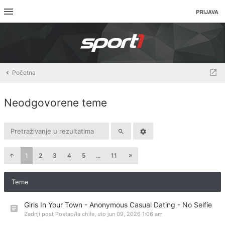
PRIJAVA
Početna
Neodgovorene teme
1
2
3
4
5
...
11
Teme
Girls In Your Town - Anonymous Casual Dating - No Selfie
Zadnji post Postao/la
chile
,
uto jun 09, 2026 1:06 am