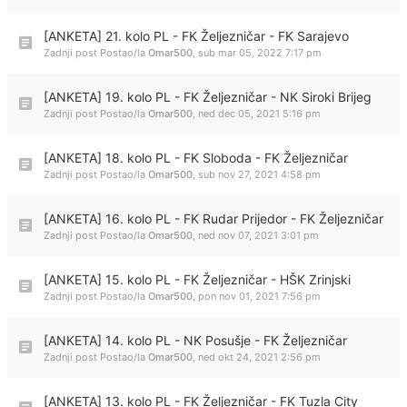
[ANKETA] 21. kolo PL - FK Željezničar - FK Sarajevo
Zadnji post Postao/la
Omar500
,
sub mar 05, 2022 7:17 pm
[ANKETA] 19. kolo PL - FK Željezničar - NK Siroki Brijeg
Zadnji post Postao/la
Omar500
,
ned dec 05, 2021 5:16 pm
[ANKETA] 18. kolo PL - FK Sloboda - FK Željezničar
Zadnji post Postao/la
Omar500
,
sub nov 27, 2021 4:58 pm
[ANKETA] 16. kolo PL - FK Rudar Prijedor - FK Željezničar
Zadnji post Postao/la
Omar500
,
ned nov 07, 2021 3:01 pm
[ANKETA] 15. kolo PL - FK Željezničar - HŠK Zrinjski
Zadnji post Postao/la
Omar500
,
pon nov 01, 2021 7:56 pm
[ANKETA] 14. kolo PL - NK Posušje - FK Željezničar
Zadnji post Postao/la
Omar500
,
ned okt 24, 2021 2:56 pm
[ANKETA] 13. kolo PL - FK Željezničar - FK Tuzla City