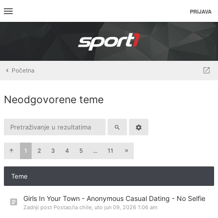
PRIJAVA
Početna
Neodgovorene teme
1
2
3
4
5
...
11
Teme
Girls In Your Town - Anonymous Casual Dating - No Selfie
Zadnji post Postao/la
chile
,
uto jun 09, 2026 1:06 am