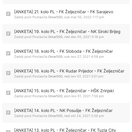
[ANKETA] 21. kolo PL - FK Željezničar - FK Sarajevo
Zadnji post Postao/la
Omar500
,
sub mar 05, 2022 7:17 pm
[ANKETA] 19. kolo PL - FK Željezničar - NK Siroki Brijeg
Zadnji post Postao/la
Omar500
,
ned dec 05, 2021 5:16 pm
[ANKETA] 18. kolo PL - FK Sloboda - FK Željezničar
Zadnji post Postao/la
Omar500
,
sub nov 27, 2021 4:58 pm
[ANKETA] 16. kolo PL - FK Rudar Prijedor - FK Željezničar
Zadnji post Postao/la
Omar500
,
ned nov 07, 2021 3:01 pm
[ANKETA] 15. kolo PL - FK Željezničar - HŠK Zrinjski
Zadnji post Postao/la
Omar500
,
pon nov 01, 2021 7:56 pm
[ANKETA] 14. kolo PL - NK Posušje - FK Željezničar
Zadnji post Postao/la
Omar500
,
ned okt 24, 2021 2:56 pm
[ANKETA] 13. kolo PL - FK Željezničar - FK Tuzla City