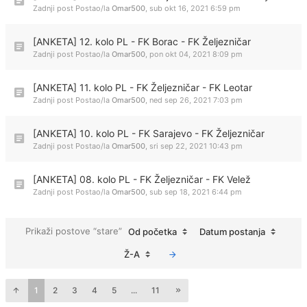
Zadnji post Postao/la
Omar500
,
sub okt 16, 2021 6:59 pm
[ANKETA] 12. kolo PL - FK Borac - FK Željezničar
Zadnji post Postao/la
Omar500
,
pon okt 04, 2021 8:09 pm
[ANKETA] 11. kolo PL - FK Željezničar - FK Leotar
Zadnji post Postao/la
Omar500
,
ned sep 26, 2021 7:03 pm
[ANKETA] 10. kolo PL - FK Sarajevo - FK Željezničar
Zadnji post Postao/la
Omar500
,
sri sep 22, 2021 10:43 pm
[ANKETA] 08. kolo PL - FK Željezničar - FK Velež
Zadnji post Postao/la
Omar500
,
sub sep 18, 2021 6:44 pm
Prikaži postove “stare”
Od početka
Datum postanja
Ž-A
1
2
3
4
5
...
11