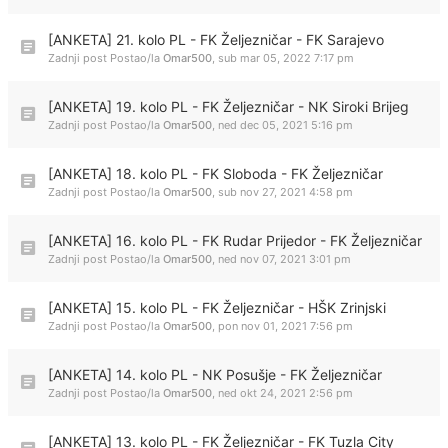
[ANKETA] 21. kolo PL - FK Željezničar - FK Sarajevo
Zadnji post Postao/la
Omar500
,
sub mar 05, 2022 7:17 pm
[ANKETA] 19. kolo PL - FK Željezničar - NK Siroki Brijeg
Zadnji post Postao/la
Omar500
,
ned dec 05, 2021 5:16 pm
[ANKETA] 18. kolo PL - FK Sloboda - FK Željezničar
Zadnji post Postao/la
Omar500
,
sub nov 27, 2021 4:58 pm
[ANKETA] 16. kolo PL - FK Rudar Prijedor - FK Željezničar
Zadnji post Postao/la
Omar500
,
ned nov 07, 2021 3:01 pm
[ANKETA] 15. kolo PL - FK Željezničar - HŠK Zrinjski
Zadnji post Postao/la
Omar500
,
pon nov 01, 2021 7:56 pm
[ANKETA] 14. kolo PL - NK Posušje - FK Željezničar
Zadnji post Postao/la
Omar500
,
ned okt 24, 2021 2:56 pm
[ANKETA] 13. kolo PL - FK Željezničar - FK Tuzla City