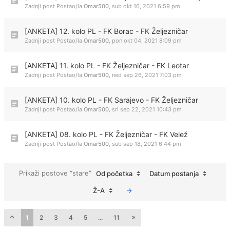
Zadnji post Postao/la
Omar500
,
sub okt 16, 2021 6:59 pm
[ANKETA] 12. kolo PL - FK Borac - FK Željezničar
Zadnji post Postao/la
Omar500
,
pon okt 04, 2021 8:09 pm
[ANKETA] 11. kolo PL - FK Željezničar - FK Leotar
Zadnji post Postao/la
Omar500
,
ned sep 26, 2021 7:03 pm
[ANKETA] 10. kolo PL - FK Sarajevo - FK Željezničar
Zadnji post Postao/la
Omar500
,
sri sep 22, 2021 10:43 pm
[ANKETA] 08. kolo PL - FK Željezničar - FK Velež
Zadnji post Postao/la
Omar500
,
sub sep 18, 2021 6:44 pm
Prikaži postove “stare”
Od početka
Datum postanja
Ž-A
1
2
3
4
5
...
11