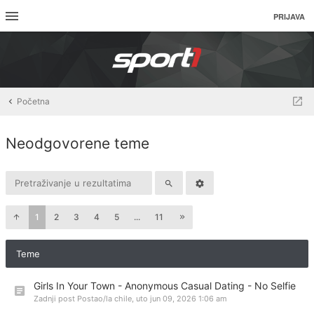
PRIJAVA
Početna
Neodgovorene teme
1
2
3
4
5
...
11
Teme
Girls In Your Town - Anonymous Casual Dating - No Selfie
Zadnji post Postao/la
chile
,
uto jun 09, 2026 1:06 am