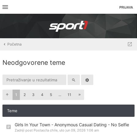
PRIJAVA
Početna
Neodgovorene teme
1
2
3
4
5
...
11
Teme
Girls In Your Town - Anonymous Casual Dating - No Selfie
Zadnji post Postao/la
chile
,
uto jun 09, 2026 1:06 am