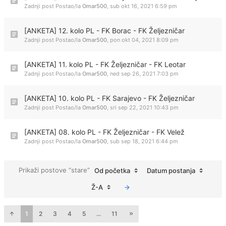
Zadnji post Postao/la
Omar500
,
sub okt 16, 2021 6:59 pm
[ANKETA] 12. kolo PL - FK Borac - FK Željezničar
Zadnji post Postao/la
Omar500
,
pon okt 04, 2021 8:09 pm
[ANKETA] 11. kolo PL - FK Željezničar - FK Leotar
Zadnji post Postao/la
Omar500
,
ned sep 26, 2021 7:03 pm
[ANKETA] 10. kolo PL - FK Sarajevo - FK Željezničar
Zadnji post Postao/la
Omar500
,
sri sep 22, 2021 10:43 pm
[ANKETA] 08. kolo PL - FK Željezničar - FK Velež
Zadnji post Postao/la
Omar500
,
sub sep 18, 2021 6:44 pm
Prikaži postove “stare”
Od početka
Datum postanja
Ž-A
1
2
3
4
5
...
11