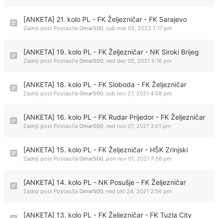
[ANKETA] 21. kolo PL - FK Željezničar - FK Sarajevo
Zadnji post Postao/la
Omar500
,
sub mar 05, 2022 7:17 pm
[ANKETA] 19. kolo PL - FK Željezničar - NK Siroki Brijeg
Zadnji post Postao/la
Omar500
,
ned dec 05, 2021 5:16 pm
[ANKETA] 18. kolo PL - FK Sloboda - FK Željezničar
Zadnji post Postao/la
Omar500
,
sub nov 27, 2021 4:58 pm
[ANKETA] 16. kolo PL - FK Rudar Prijedor - FK Željezničar
Zadnji post Postao/la
Omar500
,
ned nov 07, 2021 3:01 pm
[ANKETA] 15. kolo PL - FK Željezničar - HŠK Zrinjski
Zadnji post Postao/la
Omar500
,
pon nov 01, 2021 7:56 pm
[ANKETA] 14. kolo PL - NK Posušje - FK Željezničar
Zadnji post Postao/la
Omar500
,
ned okt 24, 2021 2:56 pm
[ANKETA] 13. kolo PL - FK Željezničar - FK Tuzla City