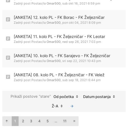
Zadnji post Postao/la
Omar500
,
sub okt 16, 2021 6:59 pm
[ANKETA] 12. kolo PL - FK Borac - FK Željezničar
Zadnji post Postao/la
Omar500
,
pon okt 04, 2021 8:09 pm
[ANKETA] 11. kolo PL - FK Željezničar - FK Leotar
Zadnji post Postao/la
Omar500
,
ned sep 26, 2021 7:03 pm
[ANKETA] 10. kolo PL - FK Sarajevo - FK Željezničar
Zadnji post Postao/la
Omar500
,
sri sep 22, 2021 10:43 pm
[ANKETA] 08. kolo PL - FK Željezničar - FK Velež
Zadnji post Postao/la
Omar500
,
sub sep 18, 2021 6:44 pm
Prikaži postove “stare”
Od početka
Datum postanja
Ž-A
1
2
3
4
5
...
11