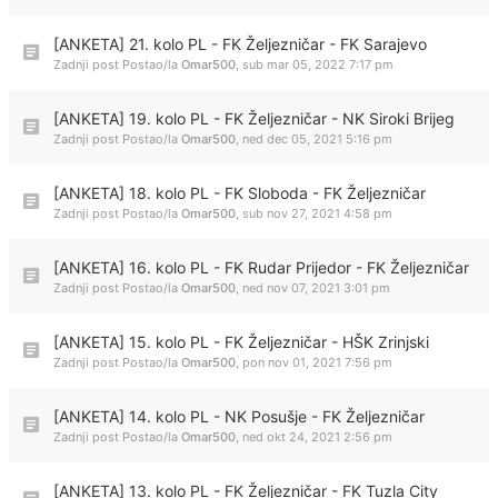
[ANKETA] 21. kolo PL - FK Željezničar - FK Sarajevo
Zadnji post Postao/la
Omar500
,
sub mar 05, 2022 7:17 pm
[ANKETA] 19. kolo PL - FK Željezničar - NK Siroki Brijeg
Zadnji post Postao/la
Omar500
,
ned dec 05, 2021 5:16 pm
[ANKETA] 18. kolo PL - FK Sloboda - FK Željezničar
Zadnji post Postao/la
Omar500
,
sub nov 27, 2021 4:58 pm
[ANKETA] 16. kolo PL - FK Rudar Prijedor - FK Željezničar
Zadnji post Postao/la
Omar500
,
ned nov 07, 2021 3:01 pm
[ANKETA] 15. kolo PL - FK Željezničar - HŠK Zrinjski
Zadnji post Postao/la
Omar500
,
pon nov 01, 2021 7:56 pm
[ANKETA] 14. kolo PL - NK Posušje - FK Željezničar
Zadnji post Postao/la
Omar500
,
ned okt 24, 2021 2:56 pm
[ANKETA] 13. kolo PL - FK Željezničar - FK Tuzla City