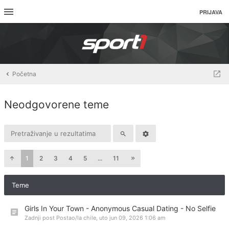
PRIJAVA
Početna
Neodgovorene teme
1
2
3
4
5
...
11
Teme
Girls In Your Town - Anonymous Casual Dating - No Selfie
Zadnji post Postao/la
chile
,
uto jun 09, 2026 1:06 am