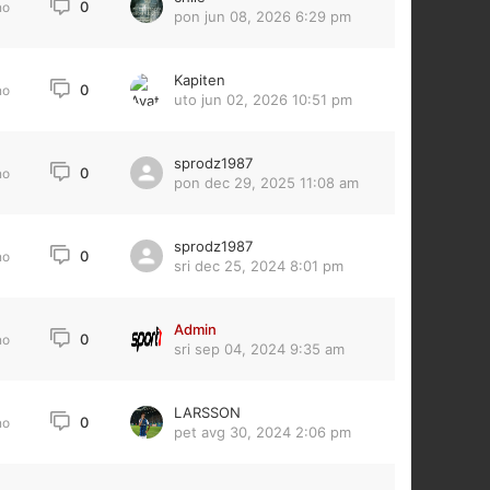
0
no
pon jun 08, 2026 6:29 pm
Kapiten
0
no
uto jun 02, 2026 10:51 pm
sprodz1987
0
no
pon dec 29, 2025 11:08 am
sprodz1987
0
no
sri dec 25, 2024 8:01 pm
Admin
0
no
sri sep 04, 2024 9:35 am
LARSSON
0
no
pet avg 30, 2024 2:06 pm