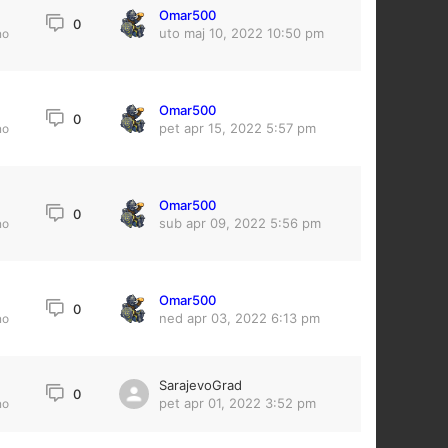
Omar500
0
uto maj 10, 2022 10:50 pm
no
Omar500
0
pet apr 15, 2022 5:57 pm
no
Omar500
0
sub apr 09, 2022 5:56 pm
no
Omar500
0
ned apr 03, 2022 6:13 pm
no
SarajevoGrad
0
pet apr 01, 2022 3:52 pm
no