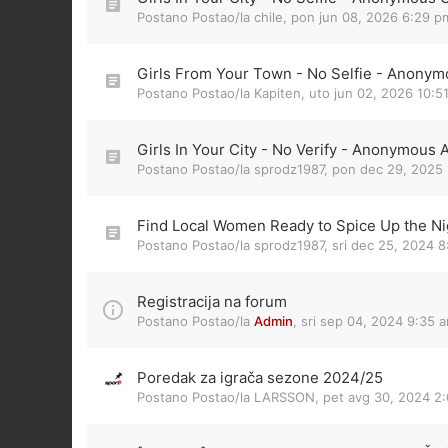
Postano Postao/la
chile
,
pon jun 08, 2026 6:29 p
Girls From Your Town - No Selfie - Anonym
Postano Postao/la
Kapiten
,
uto jun 02, 2026 10:5
Girls In Your City - No Verify - Anonymous 
Postano Postao/la
sprodz1987
,
pon dec 29, 2025 
Find Local Women Ready to Spice Up the Nig
Postano Postao/la
sprodz1987
,
sri dec 25, 2024 
Registracija na forum
Postano Postao/la
Admin
,
sri sep 04, 2024 9:35 
Poredak za igrača sezone 2024/25
Postano Postao/la
LARSSON
,
pet avg 30, 2024 2