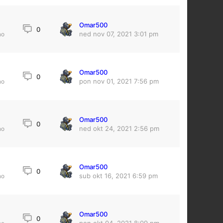
Omar500
0
ned nov 07, 2021 3:01 pm
no
Omar500
0
pon nov 01, 2021 7:56 pm
no
Omar500
0
ned okt 24, 2021 2:56 pm
no
Omar500
3
0
sub okt 16, 2021 6:59 pm
no
Omar500
0