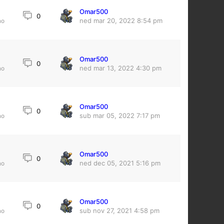
Omar500
0
ned mar 20, 2022 8:54 pm
no
Omar500
9
0
ned mar 13, 2022 4:30 pm
no
Omar500
0
sub mar 05, 2022 7:17 pm
no
Omar500
0
ned dec 05, 2021 5:16 pm
no
Omar500
0
sub nov 27, 2021 4:58 pm
no