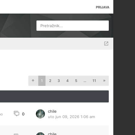
PRIJAVA
Pretražnik...
1
2
3
4
5
...
11
chile
0
no
uto jun 09, 2026 1:06 am
chile