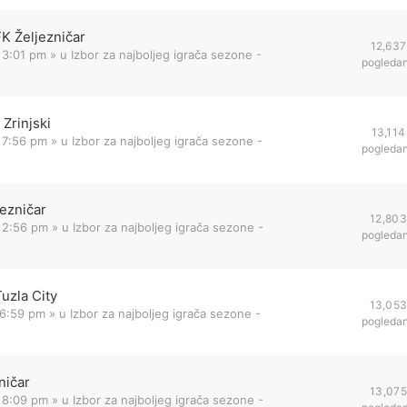
FK Željezničar
12,637
 3:01 pm
» u
Izbor za najboljeg igrača sezone -
pogleda
Zrinjski
13,114
 7:56 pm
» u
Izbor za najboljeg igrača sezone -
pogleda
jezničar
12,803
 2:56 pm
» u
Izbor za najboljeg igrača sezone -
pogleda
uzla City
13,05
 6:59 pm
» u
Izbor za najboljeg igrača sezone -
pogleda
ničar
13,075
 8:09 pm
» u
Izbor za najboljeg igrača sezone -