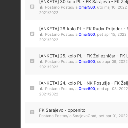
[ANKETA] 30 kolo PL - FK Sarajevo - FK Žel
Postano Postao/la
Omar500
,
uto maj 10, 2022
2021/2022
[ANKETA] 26. kolo PL - FK Rudar Prijedor - 
Postano Postao/la
Omar500
,
pet apr 15, 2022
2021/2022
[ANKETA] 25. kolo PL - FK Željezničar - FK 
Postano Postao/la
Omar500
,
sub apr 09, 2022
2021/2022
[ANKETA] 24. kolo PL - NK Posušje - FK Žel
Postano Postao/la
Omar500
,
ned apr 03, 2022
2021/2022
FK Sarajevo - opcenito
Postano Postao/la
SarajevoGrad
,
pet apr 01, 202