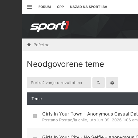
FORUM
ČPP
NAZAD NA SPORT1.BA
Početna
Neodgovorene teme
Teme
Girls In Your Town - Anonymous Casual Dati
Postano Postao/la
chile
,
uto jun 09, 2026 1:06 am
Girls In Your City - No Selfie - Anonymous 