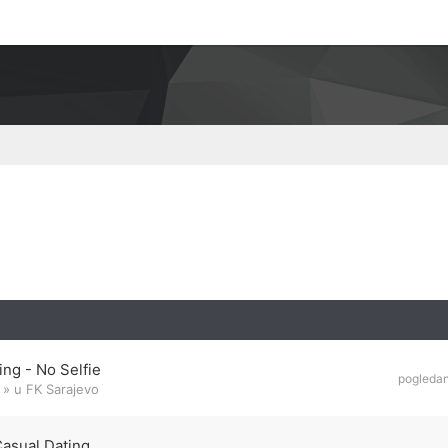
ng - No Selfie
pogleda
» u
FK Sarajevo
Casual Dating