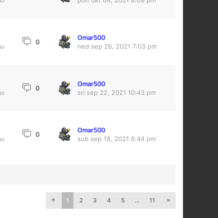
pon okt 04, 2021 8:09 pm
no
Omar500
0
ned sep 26, 2021 7:03 pm
no
Omar500
0
sri sep 22, 2021 10:43 pm
no
Omar500
0
sub sep 18, 2021 6:44 pm
no
1
2
3
4
5
...
11