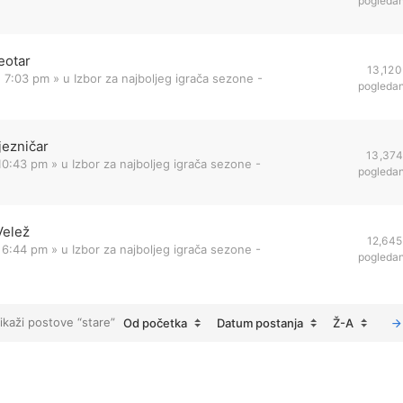
pogleda
eotar
13,120
1 7:03 pm
» u
Izbor za najboljeg igrača sezone -
pogleda
jezničar
13,374
 10:43 pm
» u
Izbor za najboljeg igrača sezone -
pogleda
Velež
12,645
 6:44 pm
» u
Izbor za najboljeg igrača sezone -
pogleda
ikaži postove “stare”
Od početka
Datum postanja
Ž-A