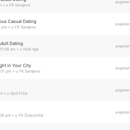
pogleda
m
» u
FK Sarajevo
ous Casual Dating
pogleda
1 pm
» u
FK Sarajevo
Adult Dating
pogleda
11:08 am
» u
Niže lige
ht in Your City
pogleda
8:01 pm
» u
FK Sarajevo
pogleda
am
» u
Sport1.ba
pogleda
:06 pm
» u
FK Željezničar