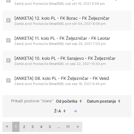
Zadnji post Postao/la
Omar500
,
sub okt 16, 2021 6:59 pm
[ANKETA] 12. kolo PL - FK Borac - FK Željezničar
Zadnji post Postao/la
Omar500
,
pon okt 04, 2021 8:09 pm
[ANKETA] 11. kolo PL - FK Željezničar - FK Leotar
Zadnji post Postao/la
Omar500
,
ned sep 26, 2021 7:03 pm
[ANKETA] 10. kolo PL - FK Sarajevo - FK Željezničar
Zadnji post Postao/la
Omar500
,
sri sep 22, 2021 10:43 pm
[ANKETA] 08. kolo PL - FK Željezničar - FK Velež
Zadnji post Postao/la
Omar500
,
sub sep 18, 2021 6:44 pm
Prikaži postove “stare”
Od početka
Datum postanja
Ž-A
1
2
3
4
5
...
11