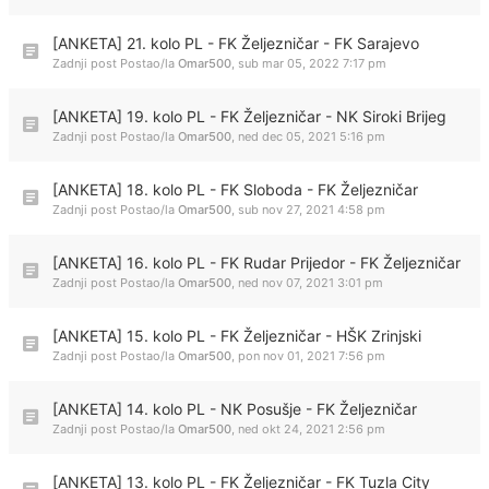
[ANKETA] 21. kolo PL - FK Željezničar - FK Sarajevo
Zadnji post Postao/la
Omar500
,
sub mar 05, 2022 7:17 pm
[ANKETA] 19. kolo PL - FK Željezničar - NK Siroki Brijeg
Zadnji post Postao/la
Omar500
,
ned dec 05, 2021 5:16 pm
[ANKETA] 18. kolo PL - FK Sloboda - FK Željezničar
Zadnji post Postao/la
Omar500
,
sub nov 27, 2021 4:58 pm
[ANKETA] 16. kolo PL - FK Rudar Prijedor - FK Željezničar
Zadnji post Postao/la
Omar500
,
ned nov 07, 2021 3:01 pm
[ANKETA] 15. kolo PL - FK Željezničar - HŠK Zrinjski
Zadnji post Postao/la
Omar500
,
pon nov 01, 2021 7:56 pm
[ANKETA] 14. kolo PL - NK Posušje - FK Željezničar
Zadnji post Postao/la
Omar500
,
ned okt 24, 2021 2:56 pm
[ANKETA] 13. kolo PL - FK Željezničar - FK Tuzla City