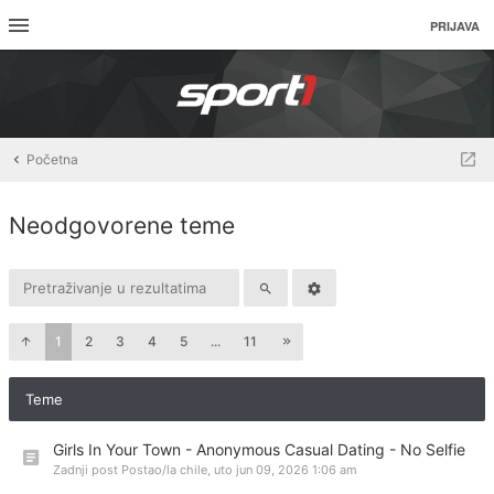
PRIJAVA
Početna
Neodgovorene teme
1
2
3
4
5
...
11
Teme
Girls In Your Town - Anonymous Casual Dating - No Selfie
Zadnji post Postao/la
chile
,
uto jun 09, 2026 1:06 am