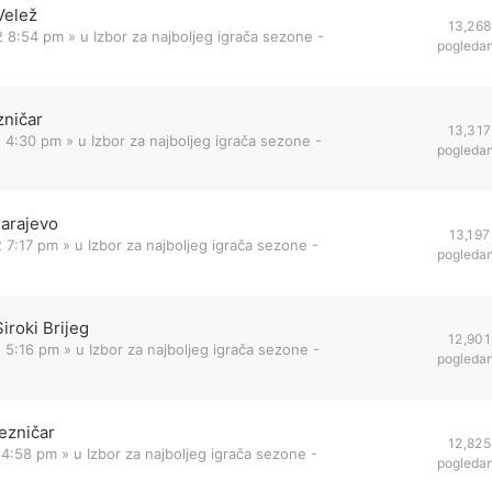
Velež
13,268
2 8:54 pm
» u
Izbor za najboljeg igrača sezone -
pogleda
zničar
13,317
2 4:30 pm
» u
Izbor za najboljeg igrača sezone -
pogleda
Sarajevo
13,197
 7:17 pm
» u
Izbor za najboljeg igrača sezone -
pogleda
iroki Brijeg
12,901
 5:16 pm
» u
Izbor za najboljeg igrača sezone -
pogleda
ezničar
12,825
 4:58 pm
» u
Izbor za najboljeg igrača sezone -
pogleda