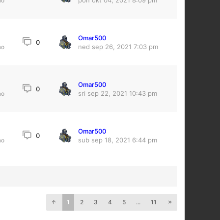
pon okt 04, 2021 8:09 pm
no
Omar500
0
ned sep 26, 2021 7:03 pm
no
Omar500
4
0
sri sep 22, 2021 10:43 pm
no
Omar500
0
sub sep 18, 2021 6:44 pm
no
1
2
3
4
5
...
11