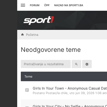
FORUM
ČPP
NAZAD NA SPORT1.BA
Početna
Neodgovorene teme
Teme
Girls In Your Town - Anonymous Casual Dati
Postano Postao/la
chile
,
uto jun 09, 2026 1:06 am
Girls In Your City - No Selfie - Anonymous 