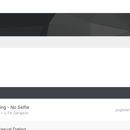
ng - No Selfie
pogleda
» u
FK Sarajevo
Casual Dating