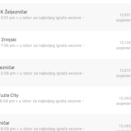
FK Željezničar
12,651
 3:01 pm
» u
Izbor za najboljeg igrača sezone -
pogleda
Zrinjski
13,129
 7:56 pm
» u
Izbor za najboljeg igrača sezone -
pogleda
jezničar
12,815
 2:56 pm
» u
Izbor za najboljeg igrača sezone -
pogleda
uzla City
13,062
 6:59 pm
» u
Izbor za najboljeg igrača sezone -
pogleda
ničar
13,085
 8:09 pm
» u
Izbor za najboljeg igrača sezone -