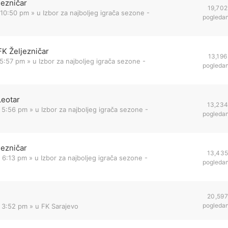
jezničar
19,702
 10:50 pm
» u
Izbor za najboljeg igrača sezone -
pogleda
FK Željezničar
13,196
 5:57 pm
» u
Izbor za najboljeg igrača sezone -
pogleda
Leotar
13,23
 5:56 pm
» u
Izbor za najboljeg igrača sezone -
pogleda
jezničar
13,43
 6:13 pm
» u
Izbor za najboljeg igrača sezone -
pogleda
20,597
pogleda
2 3:52 pm
» u
FK Sarajevo