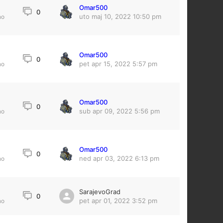
Omar500
0
uto maj 10, 2022 10:50 pm
no
Omar500
0
pet apr 15, 2022 5:57 pm
no
Omar500
4
0
sub apr 09, 2022 5:56 pm
no
Omar500
5
0
ned apr 03, 2022 6:13 pm
no
SarajevoGrad
0
pet apr 01, 2022 3:52 pm
no