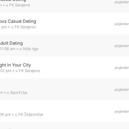
pogleda
m
» u
FK Sarajevo
ous Casual Dating
pogleda
1 pm
» u
FK Sarajevo
Adult Dating
pogleda
11:08 am
» u
Niže lige
ht in Your City
pogleda
8:01 pm
» u
FK Sarajevo
pogleda
am
» u
Sport1.ba
pogleda
:06 pm
» u
FK Željezničar