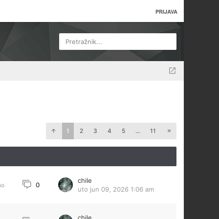
PRIJAVA
Pretražnik...
1
2
3
4
5
...
11
chile
0
no
uto jun 09, 2026 1:06 am
chile