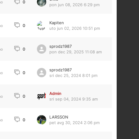
0
no
pon jun 08, 2026 6:29 pm
Kapiten
0
no
uto jun 02, 2026 10:51 pm
sprodz1987
0
no
pon dec 29, 2025 11:08 am
sprodz1987
0
no
sri dec 25, 2024 8:01 pm
Admin
0
no
sri sep 04, 2024 9:35 am
LARSSON
0
no
pet avg 30, 2024 2:06 pm