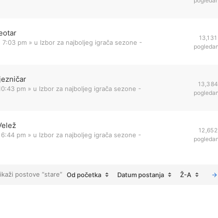
pogleda
eotar
13,131
1 7:03 pm
» u
Izbor za najboljeg igrača sezone -
pogleda
jezničar
13,38
 10:43 pm
» u
Izbor za najboljeg igrača sezone -
pogleda
Velež
12,652
 6:44 pm
» u
Izbor za najboljeg igrača sezone -
pogleda
ikaži postove “stare”
Od početka
Datum postanja
Ž-A