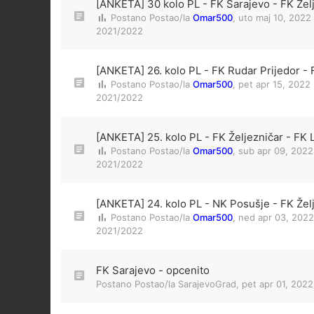
[ANKETA] 30 kolo PL - FK Sarajevo - FK Žel
Postano Postao/la
Omar500
,
uto maj 10, 2022
2021/2022
[ANKETA] 26. kolo PL - FK Rudar Prijedor - 
Postano Postao/la
Omar500
,
pet apr 15, 2022
2021/2022
[ANKETA] 25. kolo PL - FK Željezničar - FK 
Postano Postao/la
Omar500
,
sub apr 09, 2022
2021/2022
[ANKETA] 24. kolo PL - NK Posušje - FK Žel
Postano Postao/la
Omar500
,
ned apr 03, 2022
2021/2022
FK Sarajevo - opcenito
Postano Postao/la
SarajevoGrad
,
pet apr 01, 202