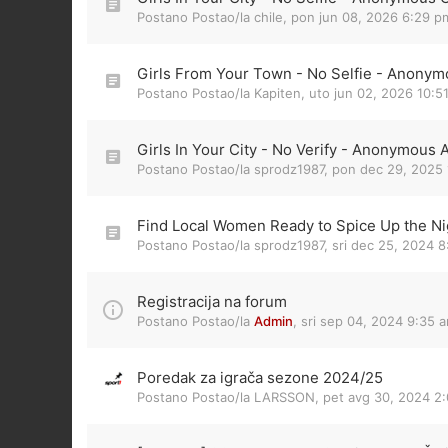
Postano Postao/la
chile
,
pon jun 08, 2026 6:29 p
Girls From Your Town - No Selfie - Anonym
Postano Postao/la
Kapiten
,
uto jun 02, 2026 10:5
Girls In Your City - No Verify - Anonymous 
Postano Postao/la
sprodz1987
,
pon dec 29, 2025 
Find Local Women Ready to Spice Up the Nig
Postano Postao/la
sprodz1987
,
sri dec 25, 2024 
Registracija na forum
Postano Postao/la
Admin
,
sri sep 04, 2024 9:35 
Poredak za igrača sezone 2024/25
Postano Postao/la
LARSSON
,
pet avg 30, 2024 2