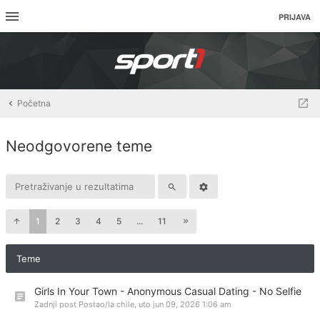
PRIJAVA
Početna
Neodgovorene teme
1
2
3
4
5
...
11
Teme
Girls In Your Town - Anonymous Casual Dating - No Selfie
Zadnji post Postao/la
chile
,
uto jun 09, 2026 1:06 am