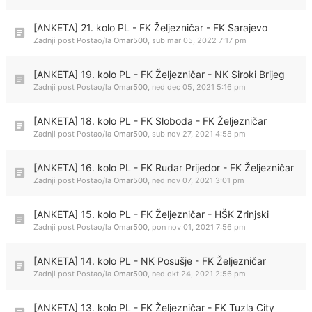
[ANKETA] 21. kolo PL - FK Željezničar - FK Sarajevo
Zadnji post Postao/la
Omar500
,
sub mar 05, 2022 7:17 pm
[ANKETA] 19. kolo PL - FK Željezničar - NK Siroki Brijeg
Zadnji post Postao/la
Omar500
,
ned dec 05, 2021 5:16 pm
[ANKETA] 18. kolo PL - FK Sloboda - FK Željezničar
Zadnji post Postao/la
Omar500
,
sub nov 27, 2021 4:58 pm
[ANKETA] 16. kolo PL - FK Rudar Prijedor - FK Željezničar
Zadnji post Postao/la
Omar500
,
ned nov 07, 2021 3:01 pm
[ANKETA] 15. kolo PL - FK Željezničar - HŠK Zrinjski
Zadnji post Postao/la
Omar500
,
pon nov 01, 2021 7:56 pm
[ANKETA] 14. kolo PL - NK Posušje - FK Željezničar
Zadnji post Postao/la
Omar500
,
ned okt 24, 2021 2:56 pm
[ANKETA] 13. kolo PL - FK Željezničar - FK Tuzla City