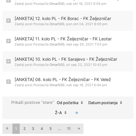
Zadnji post Postao/la
Omar500
,
sub okt 16, 2021 6:59 pm
[ANKETA] 12. kolo PL - FK Borac - FK Željezničar
Zadnji post Postao/la
Omar500
,
pon okt 04, 2021 8:09 pm
[ANKETA] 11. kolo PL - FK Željezničar - FK Leotar
Zadnji post Postao/la
Omar500
,
ned sep 26, 2021 7:03 pm
[ANKETA] 10. kolo PL - FK Sarajevo - FK Željezničar
Zadnji post Postao/la
Omar500
,
sri sep 22, 2021 10:43 pm
[ANKETA] 08. kolo PL - FK Željezničar - FK Velež
Zadnji post Postao/la
Omar500
,
sub sep 18, 2021 6:44 pm
Prikaži postove “stare”
Od početka
Datum postanja
Ž-A
1
2
3
4
5
...
11